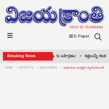
E-Paper
సిరిసిల్ల జిల్లా కాంగ్రెస్‌లో గ్రూప్ పోరు బహిర్గతం! •
Breaking News
కత్తులన్నీ కటకటా.. న
HOME
DISTRICTS
MANCHERIAL
అధికారులు జాగ్రత్తగా వ్యవహరించాలి