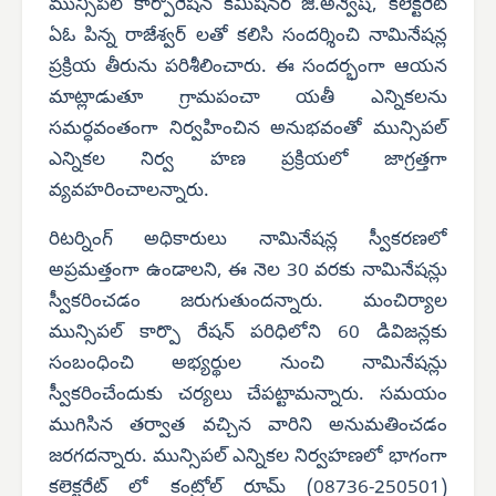
మున్సిపల్ కార్పొరేషన్ కమిషనర్ జి.అన్వేష్, కలెక్టరేట్
ఏఓ పిన్న రాజేశ్వర్ లతో కలిసి సందర్శించి నామినేషన్ల
ప్రక్రియ తీరును పరిశీలించారు. ఈ సందర్భంగా ఆయన
మాట్లాడుతూ గ్రామపంచా యతీ ఎన్నికలను
సమర్ధవంతంగా నిర్వహించిన అనుభవంతో మున్సిపల్
ఎన్నికల నిర్వ హణ ప్రక్రియలో జాగ్రత్తగా
వ్యవహరించాలన్నారు.
రిటర్నింగ్ అధికారులు నామినేషన్ల స్వీకరణలో
అప్రమత్తంగా ఉండాలని, ఈ నెల 30 వరకు నామినేషన్లు
స్వీకరించడం జరుగుతుందన్నారు. మంచిర్యాల
మున్సిపల్ కార్పొ రేషన్ పరిధిలోని 60 డివిజన్లకు
సంబంధించి అభ్యర్థుల నుంచి నామినేషన్లు
స్వీకరించేందుకు చర్యలు చేపట్టామన్నారు. సమయం
ముగిసిన తర్వాత వచ్చిన వారిని అనుమతించడం
జరగదన్నారు. మున్సిపల్ ఎన్నికల నిర్వహణలో భాగంగా
కలెక్టరేట్ లో కంట్రోల్ రూమ్ (08736-250501)