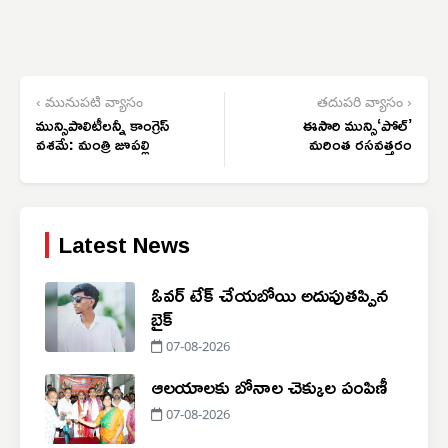
‹ మునుపటి వ్యాసం
తదుపరి వ్యాసం ›
మున్సిపాలిటీలన్నీ కాంగ్రెస్
ఈసారి మున్సి‘పోల్’
వశమే: మంత్రి జూపల్లి
మరింత రసవత్తరం
Latest News
ఓవర్ టేక్ చేయబోయి అదుపుతప్పిన
బైక్
07-08-2026
ఆలయాలకు బోనాల చెక్కుల పంపిణీ
07-08-2026