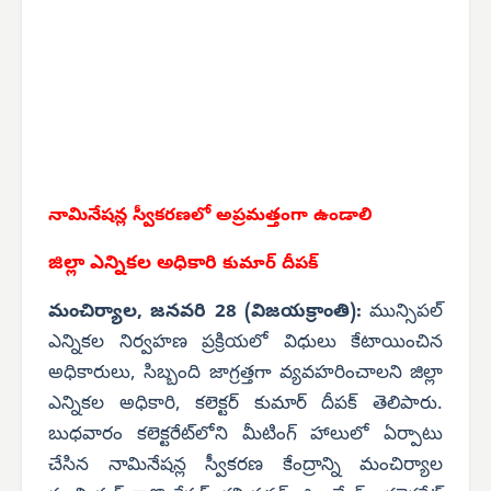
నామినేషన్ల స్వీకరణలో
అప్రమత్తంగా ఉండాలి
జిల్లా ఎన్నికల అధికారి
కుమార్ దీపక్
మంచిర్యాల, జనవరి 28 (విజయక్రాంతి):
మున్సిపల్
ఎన్నికల నిర్వహణ ప్రక్రియలో విధులు కేటాయించిన
అధికారులు, సిబ్బంది జాగ్రత్తగా వ్యవహరించాలని జిల్లా
ఎన్నికల అధికారి, కలెక్టర్ కుమార్ దీపక్ తెలిపారు.
బుధవారం కలెక్టరేట్‌లోని మీటింగ్ హాలులో ఏర్పాటు
చేసిన నామినేషన్ల స్వీకరణ కేంద్రాన్ని మంచిర్యాల