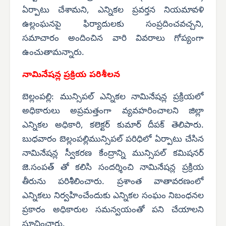
ఏర్పాటు చేశామని, ఎన్నికల ప్రవర్తన నియమావళి
ఉల్లంఘనపై ఫిర్యాదులకు సంప్రదించవచ్చని,
సమాచారం అందించిన వారి వివరాలు గోప్యంగా
ఉంచుతామన్నారు.
నామినేషన్ల ప్రక్రియ పరిశీలన
బెల్లంపల్లి: మున్సిపల్ ఎన్నికల నామినేషన్ల ప్రక్రియలో
అధికారులు అప్రమత్తంగా వ్యవహరించాలని జిల్లా
ఎన్నికల అధికారి, కలెక్టర్ కుమార్ దీపక్ తెలిపారు.
బుధవారం బెల్లంపల్లిమున్సిపల్ పరిధిలో ఏర్పాటు చేసిన
నామినేషన్ల స్వీకరణ కేంద్రాన్ని మున్సిపల్ కమిషనర్
జె.సంపత్ తో కలిసి సందర్శించి నామినేషన్ల ప్రక్రియ
తీరును పరిశీలించారు. ప్రశాంత వాతావరణంలో
ఎన్నికలు నిర్వహించేందుకు ఎన్నికల సంఘం నిబంధనల
ప్రకారం అధికారుల సమన్వయంతో పని చేయాలని
సూచించారు.