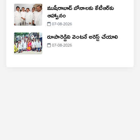
ముషీరాబాద్ బోనాలకు కేటీఆర్‌కు
ఆహ్వానం
07-08-2026
రూపారెడ్డిని వెంటనే అరెస్ట్ చేయాలి
07-08-2026