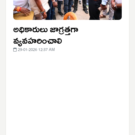
అధికారులు జాగ్రత్తగా
వ్యవహరించాలి
29-01-2026 12:37 AM