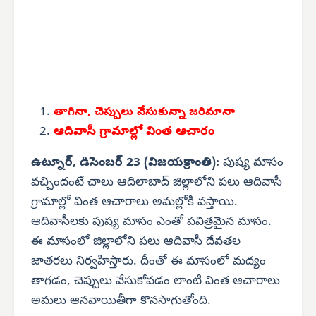
తాగినా, చెప్పులు
వేసుకున్నా జరిమానా
ఆదివాసీ గ్రామాల్లో వింత ఆచారం
ఉట్నూర్, డిసెంబర్ 23 (విజయక్రాంతి):
పుష్య మాసం
వచ్చిందంటే చాలు ఆదిలాబాద్ జిల్లాలోని పలు ఆదివాసీ
గ్రామాల్లో వింత ఆచారాలు అమల్లోకి వస్తాయి.
ఆదివాసీలకు పుష్య మాసం ఎంతో పవిత్రమైన మాసం.
ఈ మాసంలో జిల్లాలోని పలు ఆదివాసీ దేవతల
జాతరలు నిర్వహిస్తారు. దీంతో ఈ మాసంలో మద్యం
తాగడం, చెప్పులు వేసుకోవడం లాంటి వింత ఆచారాలు
అమలు ఆనవాయితీగా కొనసాగుతోంది.