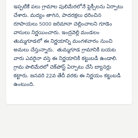
ఇప్పటికే పలు గ్రామాల పులిమేరలోనే ఫ్లెక్సీలను ఏర్పాటు
చేశారు. మద్యం తాగిన, పాదరక్షలు ధరించిన
రూపాయలు 5000 జరిమానా చెల్లించాలని గూడెం
వాసులు నిర్ణయించారు. ఇంద్రవెల్లి మండలం
తుమ్మగూడలో ఈ నిర్ణయాన్ని మంగళవారం నుంచి
అమలు చేస్తున్నారు. తుమ్మగూడ గ్రామానికి బయట
వారు ఎవరైనా వస్తె ఈ నిర్ణయానికి కట్టుబడి ఉండాలి.
గ్రామ పొలిమేరలో చెక్‌పోస్ట్ ఏర్పాటు చేసి బ్యానర్లు
కట్టారు. జనవరి 22వ తేదీ వరకు ఈ నిర్ణయం కట్టుబడి
ఉంటుంది.