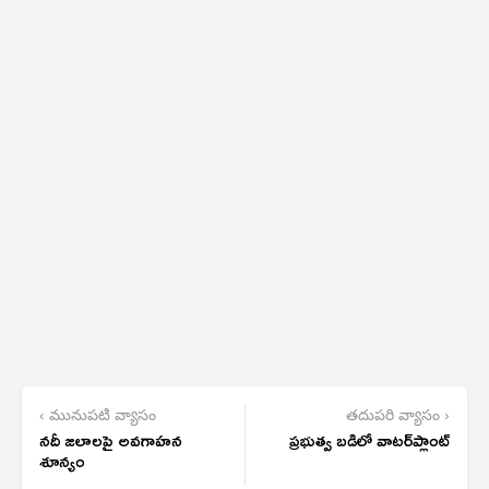
‹ మునుపటి వ్యాసం
తదుపరి వ్యాసం ›
నదీ జలాలపై అవగాహన
ప్రభుత్వ బడిలో వాటర్‌ప్లాంట్
శూన్యం