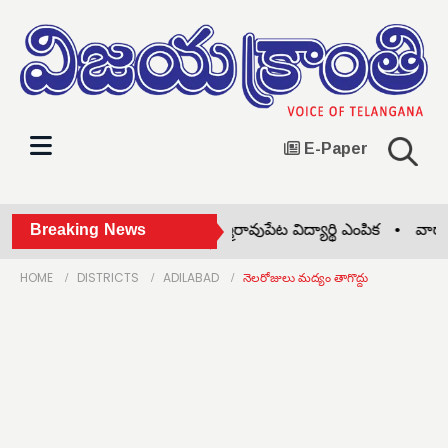
E-Paper
రాష్ట్రస్థాయి అథ్లెటిక్ పోటీలకు ధర్మరావుపేట విద్యార్థి ఎంపిక •
Breaking News
వారాంతపు 
HOME
DISTRICTS
ADILABAD
నెలరోజులు మద్యం తాగొద్దు