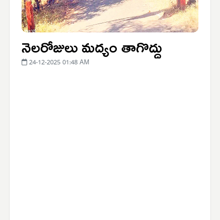
నెలరోజులు మద్యం తాగొద్దు
24-12-2025 01:48 AM