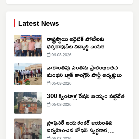
Latest News
రాష్ట్రస్థాయి అథ్లెటిక్ పోటీలకు
ధర్మరావుపేట విద్యార్థి ఎంపిక
06-08-2026
వారాంతపు సంతను ప్రారంభించిన
మంథని బ్లాక్ కాంగ్రెస్ పార్టీ అధ్యక్షులు
06-08-2026
300 క్వింటాళ్ల రేషన్ బియ్యం పట్టివేత
06-08-2026
ప్రొఫెసర్ జయశంకర్ జయంతిని
నిర్వహించిన బోధన్ స్వర్ణకార
సంఘం