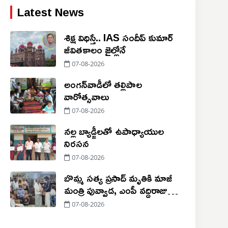
Latest News
శిక్ష విధిస్తే.. IAS సందీప్‌ కుమార్‌
జీవితకాలం జైల్లోనే
07-08-2026
అంగన్‌వాడీలో తల్లిపాల
వారోత్సవాలు
07-08-2026
నల్ల బ్యాడ్జీలతో ఉపాధ్యాయుల
నిరసన
07-08-2026
బొమ్మ సత్య ప్రసాద్ మృతికి మాజీ
మంత్రి పువ్వాడ, ఎంపీ వద్దిరాజు
సంతాపం
07-08-2026