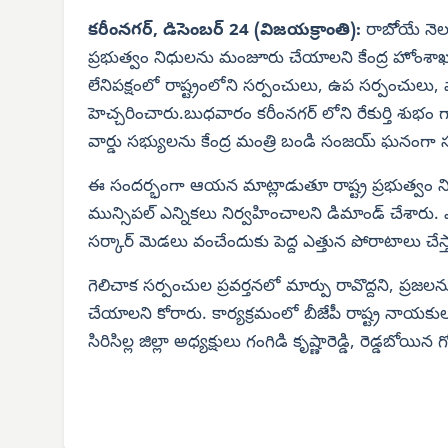
కరీంనగర్, డిసెంబర్ 24 (విజయక్రాంతి):
రాబోెయే నెల 
ప్రభుత్వం నిధులను మంజూరు చేయాలని కేంద్ర హోంశా
లేనిపక్షంలో రాష్ట్రంలోని సర్పంచులు, ఉప సర్పంచులు, వ
హెచ్చరించారు.బుధవారం కరీంనగర్ లోని రేకుర్తి శుభం గార
వార్డు సభ్యులను కేంద్ర మంత్రి బండి సంజయ్ ఘనంగా స
ఈ సందర్భంగా ఆయన మాట్లాడుతూ రాష్ట్ర ప్రభుత్వం న
మున్సిపల్ ఎన్నికలు నిర్వహించాలని డిమాండ్ చేశారు. ఎన
సర్కార్ మెడలు వంచేందుకు పెద్ద ఎత్తున పోరాటాలు చేస
గెలిచాక సర్పంచుల ప్రవర్తనలో మార్పు రావొద్దని, ప్రజల
చేయాలని కోరారు. కార్యక్రమంలో బీజేపీ రాష్ట్ర నాయకులు, 
సిరిసిల్ల జిల్లా అధ్యక్షులు గంగిడి కృష్ణారెడ్డి, రెడ్డబోయిన 