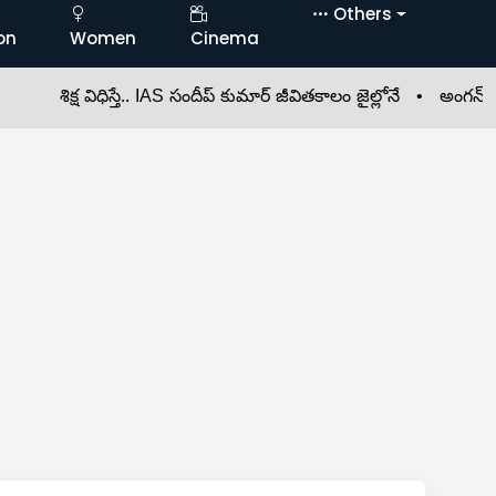
Others
on
Women
Cinema
శిక్ష విధిస్తే.. IAS సందీప్‌ కుమార్‌ జీవితకాలం జైల్లోనే •
అంగన్‌వాడీలో త