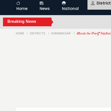
Distric
Home
News
National
Breaking News
HOME
DISTRICTS
KARIMNAGAR
జీపీలకు నెల రోజుల్లో నిధులివ్వ