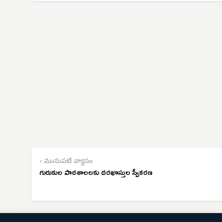
‹ మునుపటి వ్యాసం
గురుకుల పాఠశాలలకు దరఖాస్తుల స్వీకరణ