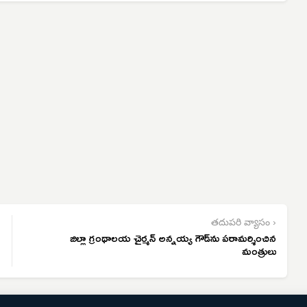
తదుపరి వ్యాసం ›
జిల్లా గ్రంథాలయ చైర్మన్ అన్నయ్య గౌడ్‌ను పరామర్శించిన
మంత్రులు