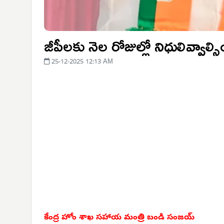
జీపీలకు నెల రోజుల్లో నిధులివ్వాల్సి
25-12-2025 12:13 AM
కేంద్ర హోం శాఖ సహాయ మంత్రి బండి సంజయ్