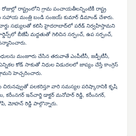
రోజుల్లో రాష్ట్రంలోని గ్రామ పంచాయతీలన్నింటికీ రాష్ట్ర
ఖ సహాయ మంత్రి బండి సంజయ్ కుమార్ డిమాండ్ చేశారు.
ార్డు సభ్యులతో కలిసి హైదరాబాద్‌లో పరేడ్ నిర్వహిస్తామని
్డెన్స్‌లో బీజేపీ మద్దతుతో గెలిచిన సర్పంచ్, ఉప సర్పంచ్,
న్మానించారు.
ిధులను మంజూరు చేసిన తరువాతే ఎంపీటీసీ, జడ్పీటీసీ,
్నికల కోడ్ సాకుతో నిధుల విడుదలలో జాప్యం చేస్తే కాంగ్రెస్
్తామని హెచ్చరించారు.
ను చిరునవ్వుతో పలకరిస్తూ వారి సమస్యల పరిష్కారానికి కృషి
కరీంనగర్ ఇన్‌చార్జి డాక్టర్ మనోహర్ రెడ్డి, కరీంనగర్,
గోపి, మోహన్ రెడ్డి పాల్గొన్నారు.