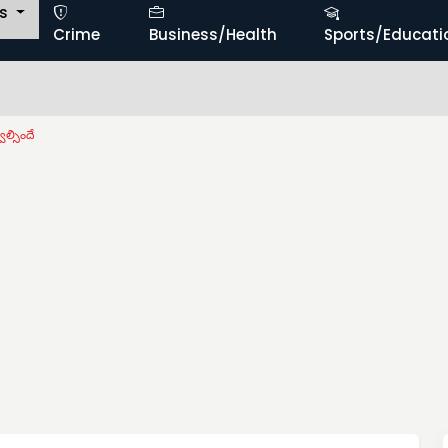
ts
Crime
Business/Health
Sports/Educati
ాల్సిందే