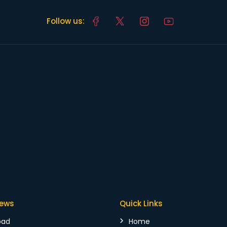
Follow us:
News
Quick Links
bad
Home