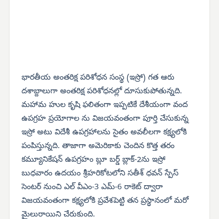
భారతీయ అంతరిక్ష పరిశోధన సంస్థ (ఇస్రో) గత ఆరు
దశాబ్దాలుగా అంతరిక్ష పరిశోధనల్లో దూసుకుపోతున్నది.
మహామ హుల కృషి ఫలితంగా ఇప్పటికే దేశీయంగా వంద
ఉపగ్రహ ప్రయోగాల ను విజయవంతంగా పూర్తి చేసుకున్న
ఇస్రో అటు విదేశీ ఉపగ్రహాలను సైతం అవలీలగా కక్ష్యలోకి
పంపిస్తున్నది. తాజాగా అమెరికాకు చెందిన కొత్త తరం
కమ్యూనికేషన్ ఉపగ్రహం బ్లూ బర్డ్ బ్లాక్-2ను ఇస్రో
బుధవారం ఉదయం శ్రీహరికోటలోని సతీశ్ ధవన్ స్పేస్
సెంటర్ నుంచి ఎల్ వీఎం-3 ఎమ్-6 రాకెట్ ద్వారా
విజయవంతంగా కక్ష్యలోకి ప్రవేశపెట్టి తన ప్రస్థానంలో మరో
మైలురాయిని చేరుకుంది.