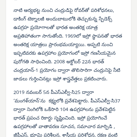
నాటి ఆర్యభట్ట నుంచి చంద్రుడిపై రోవర్‌తో పరిశోధనలు,
డాకింగ్ టెక్నాలజీ అందుబాటులోకి తెచ్చుకున్న స్పేడెక్స్
ఉపగ్రహ ప్రయోగాలతో భారత అంతరిక్ష యాత్ర
అప్రతిహాతంగా సాగుతోంది. 1969లో ఇస్రో స్థాపనతో భారత
అంతరిక్ష యాత్రలు ప్రారంభమయ్యాయి. అప్పటి నుంచి
ఇప్పటివరకు ఉపగ్రహాల ప్రయోగంలో ఇస్రో గణనీయమైన
పురోగతి సాధించింది. 2008 అక్టోబర్ 22న భారత్
చంద్రయాన్-1 ప్రయోగం ద్వారా తొలిసారిగా చంద్రునిపై నీటి
జాడలు గుర్తించినట్లు ఇస్రో శాస్త్రవేత్తలు ప్రకటించారు.
2019 నవంబర్ 5న పీఎస్‌ఎల్వీ-సి25 ద్వారా
‘మంగళ్‌యాన్’ను కక్ష్యలోకి ప్రవేశపెట్టారు. పీఎస్‌ఎల్వీ-సి37
ద్వారా నింగిలోకి ఒకేసారి 104 ఉపగ్రహాలను ప్రవేశపెట్టిన
భారత్ ప్రపంచ రికార్డు సృష్టించింది. ఇస్రో ప్రయోగించే
ఉపగ్రహాలతో వాతావరణ సూచన, సమాచార మార్పిడి ,
జీపీఎస్, భూమి పరిశీలన, శాస్త్రీయ పరిశోధన, రక్షణ వంటి