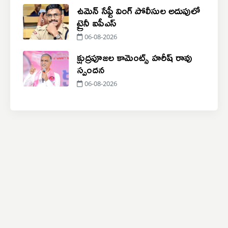
ఉమెన్ సేఫ్టీ వింగ్‌ పోలీసుల అదుపులో
ట్రైనీ ఐపీఎస్
06-08-2026
క్షుద్రపూజల కామెంట్స్ హరీష్ రావు
స్పందన
06-08-2026