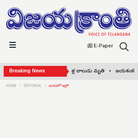
E-Paper
ో తీవ్ర విషాదం: చెరువులో పడి ఆరేళ్ల బాలుడు మృతి •
Breaking News
జయశంకర్ ఆశయాలే 
HOME
EDITORIAL
జయహో ఇస్రో!