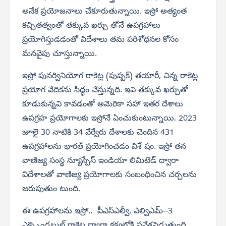
అనేక ప్రయోజనాలు చేకూరుతున్నాయి. ఇస్రో అత్యంత
కచ్చితత్వంతో తక్కువ ఖర్చు తోనే ఉపగ్రహాలు
ప్రయోగిస్తుడడంతో విదేశాలు తమ పరిశోధనల కోసం
మనవైపు చూస్తున్నాయి.
ఇస్రో పునర్వినియోగ రాకెట్ల (పుష్పక్) తయారీ, చిన్న రాకెట్ల
ప్రయోగ వేదికను సిద్ధం చేస్తున్నది. ఇవి తక్కువ ఖర్చుతో
కూడుకున్నవి కావడంతో అమెరికా సహా ఇతర దేశాలు
ఉపగ్రహ ప్రయోగాలకు ఇస్రోనే ఏంచుకుంటున్నాయి. 2023
జూలై 30 నాటికి 34 వేర్వేరు దేశాలకు చెందిన 431
ఉపగ్రహాలను భారత్ ప్రయోగించడం విశే షం. ఇస్రో తన
వాణిజ్య సంస్థ న్యూస్పేస్ ఇండియా లిమిటెడ్ ద్వారా
విదేశాలతో వాణిజ్య ప్రయోగాలకు సంబంధించిన చర్చలను
జరుపుతుం టుంది.
ఈ ఉపగ్రహాలను ఇస్రో.. పీఎస్‌ఎల్వీ, ఎల్విఎమ్--3
ఎక్స్పెండబుల్ రాకెట్ల ద్వారా కక్ష్యలోకి ప్రవేశపెడుతుంది.