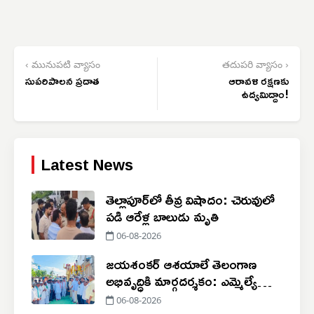
‹ మునుపటి వ్యాసం
తదుపరి వ్యాసం ›
సుపరిపాలన ప్రదాత
ఆరావళి రక్షణకు
ఉద్యమిద్దాం!
Latest News
తెల్లాపూర్‌లో తీవ్ర విషాదం: చెరువులో
పడి ఆరేళ్ల బాలుడు మృతి
06-08-2026
జయశంకర్ ఆశయాలే తెలంగాణ
అభివృద్ధికి మార్గదర్శకం: ఎమ్మెల్యే
పోచారం
06-08-2026