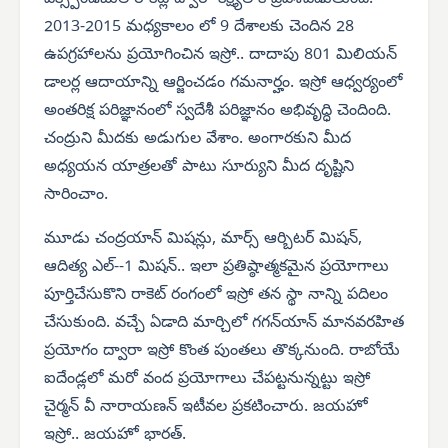
2013-2015 మధ్యకాలం లో 9 దేశాలకు చెందిన 28
ఉపగ్రహాలను ప్రయోగించిన ఇస్రో.. దాదాపు 801 మిలియన్
డాలర్ల ఆదాయాన్ని ఆర్జించడం గమనార్హం. ఇస్రో ఆధ్వర్యంలో
అంతరిక్ష పరిజ్ఞానంలో స్వదేశీ పరిజ్ఞానం అభివృద్ధి చెందింది.
చంద్రుని మీదకు అడుగుల వేశాం. అంగారకుని మీద
అధ్యయన యాత్రలతో పాటు సూర్యుని మీద దృష్టిని
సారించాం.
మూడు చంద్రయాన్ మిషన్లు, మార్స్ ఆర్బిటర్ మిషన్,
ఆదిత్య ఎల్--1 మిషన్.. ఇలా ప్రతిష్ఠాత్మకమైన ప్రయోగాలు
పూర్తిచేసుకొని రాకెట్ రంగంలో ఇస్రో తన స్థా నాన్ని పదిలం
చేసుకుంది. వచ్చే ఏడాది మార్చిలో గగన్‌యాన్ మానవరహిత
ప్రయోగం ద్వారా ఇస్రో కొంత పుంతలు తొక్కనుంది. రాబోయే
ఐదేండ్లలో మరో వంద ప్రయోగాలు చేపట్టనున్నట్టు ఇస్రో
చైర్మన్ వీ నారాయణన్ ఇటీవల ప్రకటించారు. జయహో
ఇస్రో.. జయహో భారత్.