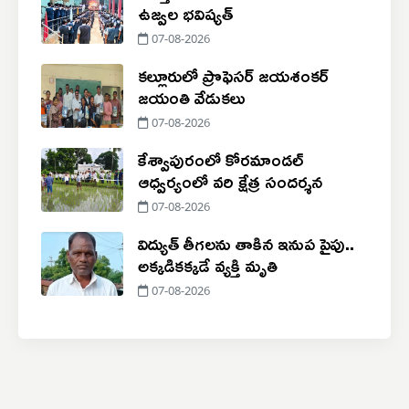
ఉజ్వల భవిష్యత్
07-08-2026
కల్లూరులో ప్రొఫెసర్ జయశంకర్
జయంతి వేడుకలు
07-08-2026
కేశ్వాపురంలో కోరమాండల్
ఆధ్వర్యంలో వరి క్షేత్ర సందర్శన
07-08-2026
విద్యుత్ తీగలను తాకిన ఇనుప పైపు..
అక్కడికక్కడే వ్యక్తి మృతి
07-08-2026