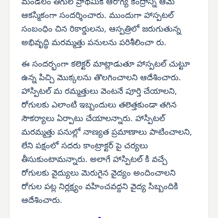
మండలం తిగుల్ ప్రాథమిక ఆరోగ్య కేంద్రాన్ని ఆమె
ఆకస్మికంగా సందర్శించారు. ముందుగా హాస్పటల్
సంబంధిం చిన రికార్డులను, ఆస్పత్రిలో జరుగుతున్న
అభివృద్ధి మరమ్మత్తు పనులను పరిశీలించా రు.
ఈ సందర్భంగా కలెక్టర్ మాట్లాడుతూ హాస్పటల్ చుట్టూ
ఉన్న పిచ్చి మొక్కలను తొలగించాలని ఆదేశించారు.
హాస్పిటల్ మ రమ్మత్తులు వెంటనే పూర్తి చేయాలని,
రోగులకు ఎలాంటి ఇబ్బందులు తలెత్తకుండా తగిన
సౌకర్యాలు ఏర్పాటు చేయాలన్నారు. హాస్పిటల్
మరమ్మత్తు పనుల్లో నాణ్యత ప్రమాణాలు పాటించాలని,
లేని పక్షంలో సదరు కాంట్రాక్టర్ పై చర్యలు
తీసుకుంటామన్నారు. అలాగే హాస్పిటల్ కి వచ్చే
రోగులకు వైద్యులు మెరుగైన వైద్యం అందించాలని
రోగుల పట్ల నిర్లక్ష్యం వహించవద్దని వైద్య సిబ్బందికి
ఆదేశించారు.