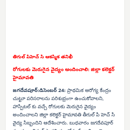
తిగుల్ పిహెచ్ సి ఆకస్మిక తనిఖీ
రోగులకు మెరుగైన వైద్యం అందించాలి: జిల్లా కలెక్టర్
హైమావతి
జగదేవపూర్:డిసెంబర్ 24:
ప్రాథమిక ఆరోగ్య కేంద్రం
చుట్టూ పరిసరాలను పరిశుభ్రంగా ఉంచుకోవాలని,
హాస్పిటల్ కు వచ్చే రోగులకు మెరుగైన వైద్యం
అందించాలని జిల్లా కలెక్టర్ హైమావతి తీగుల్ పి హెచ్ సి
వైద్య సిబ్బందిని ఆదేశించారు. బుధవారం జగదేవపూర్