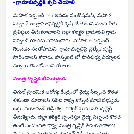
- గ్రామాభివృద్ధికి కృషి చేయాలి
మహిళ సర్పంచ్ గా గెలవడం సంతోషమని, మహిళ
సర్పంచ్ గా గ్రామాభివృద్ధికి కృషి చేయాలని మంచి పేరు
ప్రతిష్ఠలు తీసుకరావాలని జిల్లా కలెక్టర్ హైమావతి గ్రామ
సర్పంచ్ రజితకు సూచించారు. మహిళగా సర్పంచ్
గెలవడం సంతోషామని, గ్రామాభివృద్ధిపై ప్రత్యేక దృష్టి
సారించాలని కోరారు. హాస్పిటల్ లో పారిశుధ్య నిర్మూలన
చర్యలు తీసుకోవాలని కోరారు.
మంత్రి దృష్టికి తీసుకెళ్లండి
తిగుల్ ప్రాదమిక ఆరోగ్య కేంద్రంలో వైద్య సిబ్బంది కొరత
లేకుండా చూడాలని సిపిఐ రాష్ట్ర కౌన్సిల్ మాజీ సభ్యుడు
బట్టు దయానంద్ రెడ్డి జిల్లా కలెక్టర్ హైమావతి దృష్టికి
తీసుకెళ్లారు. జిల్లా కలెక్టర్ స్పందిస్తూ వైద్య సిబ్బంది కొరత
ఉంటే సంబంధిత రాష్ట్ర మంత్రి దృష్టికి తీసుకపోవాలని