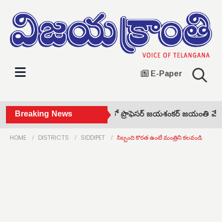
E-Paper
 ఉజ్వల భవిష్యత్ •
Breaking News
కల్లూరులో ప్రొఫెసర్ జయశంకర్ జయంతి వేడుక
HOME
DISTRICTS
SIDDIPET
సిబ్బంది కొరత ఉంటే మంత్రిని కలవండి