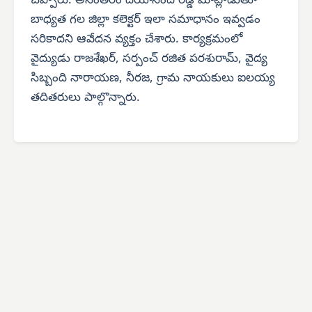
చెప్పారు. అనంతరం దయానంద్ రెడ్డి మాట్లాడుతూ
బాధ్యత గల జిల్లా కలెక్టర్ ఇలా సమాధానం ఇవ్వడం
సరికాదని ఆవేదన వ్యక్తం చేశారు. కార్యక్రమంలో
వైద్యుడు రాజశేఖర్, సర్పంచ్ రజిత పరశురామ్, వైద్య
సిబ్బంది నారాయణ, నీరజ, గ్రామ నాయకులు ఐలయ్య
తదితరులు పాల్గొన్నారు.