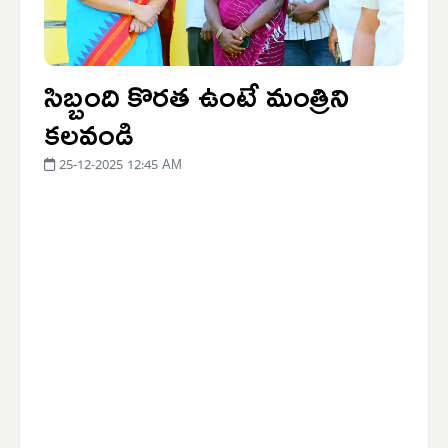
సిబ్బంది కొరత ఉంటే మంత్రిని
కలవండి
25-12-2025 12:45 AM