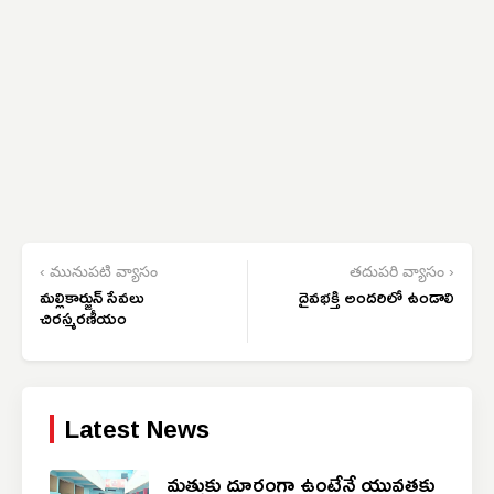
‹ మునుపటి వ్యాసం
తదుపరి వ్యాసం ›
మల్లికార్జున్ సేవలు
దైవభక్తి అందరిలో ఉండాలి
చిరస్మరణీయం
Latest News
మత్తుకు దూరంగా ఉంటేనే యువతకు