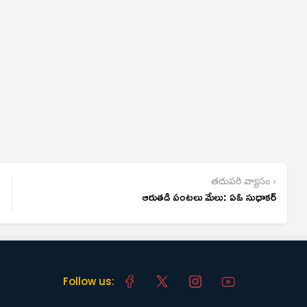
తదుపరి వ్యాసం ›
ఆరుతడి పంటలు మేలు: ఏఓ సుధాకర్
Follow us: