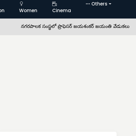
Others
on
Women
Cinema
నగరపాలక సంస్థలో ప్రొఫెసర్ జయశంకర్ జయంతి వేడుకలు •
ఎస్‌ఐఆ