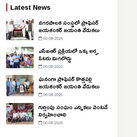
Latest News
నగరపాలక సంస్థలో ప్రొఫెసర్
జయశంకర్ జయంతి వేడుకలు
06-08-2026
ఎస్‌ఐఆర్ ప్రక్రియలో ఒక్క అర్హ
ఓటరు మిగలొద్దు
06-08-2026
ఘనంగా ప్రొఫెసర్ కొత్తపల్లి
జయశంకర్ జయంతి వేడుకలు
06-08-2026
గుర్తింపు సంఘం ఎన్నికలు వెంటనే
నిర్వహించాలి
06-08-2026