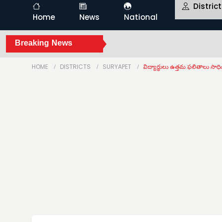
Distric
Home
News
National
Breaking News
HOME
DISTRICTS
SURYAPET
విద్యార్థులు ఉత్తమ ఫలితాలు సాధిం