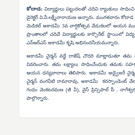
కోదాడ:
విద్యార్థులు పట్టుదలతో చదివి ర్యాంకులు సాధిం
డైరెక్టర్ వి.వీ.లక్ష్మీనారాయణ అన్నారు. మంగళవారం కోదాడ
మెడికల్ అకాడమీ 3వ వార్షికోత్సవ వేడుకలలో ఆయన ముఖ్య 
ప్రాంతాలలో చదివే విద్యార్థులకు కార్పొరేట్ స్థాయిలో వి
ఎన్ఆర్ఎస్ అకాడమీ కృషి అభినందనీయమన్నారు.
అకాడమీ చైర్మన్ వడ్డే రాజేష్ చౌదరి మాట్లాడుతూ తమ సం
వివరించారు. తమ లక్ష్యాలు సాధించేందుకు తమకు సహకరిస్తున్
ఆయన ధన్యవాదాలు తెలిపారు. అకాడమీ అడ్వైజరీ చైర్మన్ రవిశ
చైర్మన్ వంగవీటి రామారావు, అకాడమీ కరస్పాండెంట్ వేణ
గంధం వెంకటరమణ (జీ వీ), వైస్ ప్రిన్సిపాల్ పీ . నాగేశ్
పాల్గొన్నారు.