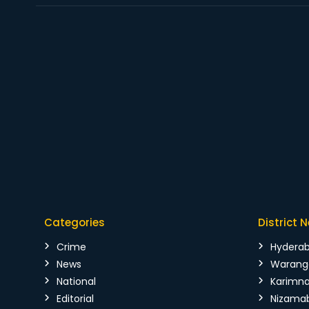
Categories
District 
Crime
Hydera
News
Warang
National
Karimn
Editorial
Nizama