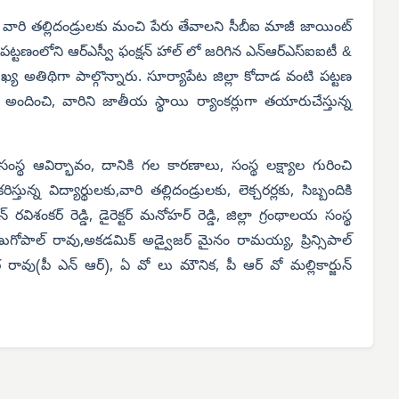
చి వారి తల్లిదండ్రులకు మంచి పేరు తేవాలని సీబీఐ మాజీ జాయింట్
 పట్టణంలోని ఆర్ఎస్వీ ఫంక్షన్ హాల్ లో జరిగిన ఎన్ఆర్ఎస్ఐఐటీ &
అతిథిగా పాల్గొన్నారు. సూర్యాపేట జిల్లా కోదాడ వంటి పట్టణ
ద్య అందించి, వారిని జాతీయ స్థాయి ర్యాంకర్లుగా తయారుచేస్తున్న
స్థ ఆవిర్భావం, దానికి గల కారణాలు, సంస్థ లక్ష్యాల గురించి
న విద్యార్థులకు,వారి తల్లిదండ్రులకు, లెక్చరర్లకు, సిబ్బందికి
ంకర్ రెడ్డి, డైరెక్టర్ మనోహర్ రెడ్డి, జిల్లా గ్రంథాలయ సంస్థ
ుగోపాల్ రావు,అకడమిక్ అడ్వైజర్ మైనం రామయ్య, ప్రిన్సిపాల్
వర రావు(పీ ఎన్ ఆర్), ఏ వో లు మౌనిక, పీ ఆర్ వో మల్లికార్జున్