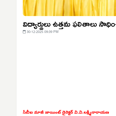
విద్యార్థులు ఉత్తమ ఫలితాలు సాధిం
30-12-2025 09:39 PM
సీబీఐ మాజీ జాయింట్ డైరెక్టర్ వి.వి.లక్ష్మీనారాయణ