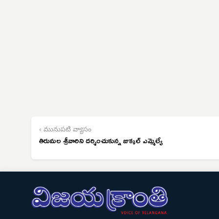
‹ మునుపటి వ్యాసం
తిరుమల శ్రీవారిని దర్శించుకున్న జుక్కల్ ఎమ్మెల్యే