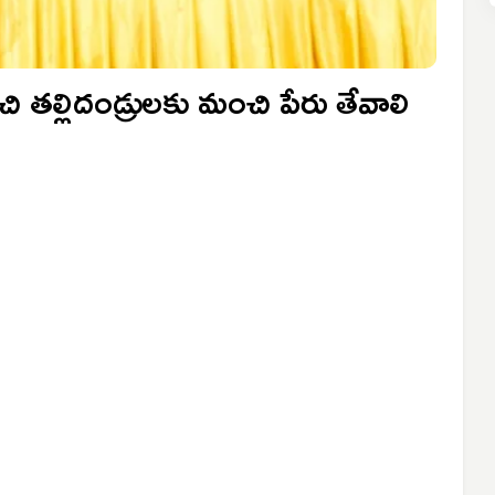
చి తల్లిదండ్రులకు మంచి పేరు తేవాలి