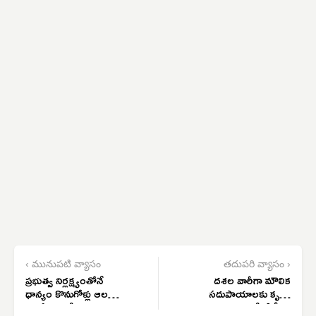
‹ మునుపటి వ్యాసం
తదుపరి వ్యాసం ›
ప్రభుత్వ నిర్లక్ష్యంతోనే
దశల వారీగా మౌలిక
ధాన్యం కొనుగోళ్లు ఆలస్యం:
సదుపాయాలకు కృషి:
మాజీ ఎమ్మెల్యే చిరుమర్తి
ఎమ్మెల్యే వీరేశం