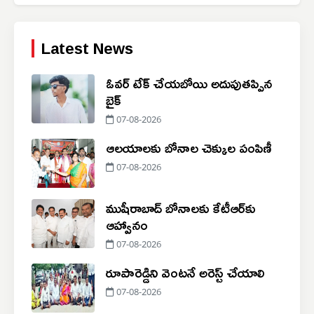
Latest News
ఓవర్ టేక్ చేయబోయి అదుపుతప్పిన
బైక్
07-08-2026
ఆలయాలకు బోనాల చెక్కుల పంపిణీ
07-08-2026
ముషీరాబాద్ బోనాలకు కేటీఆర్‌కు
ఆహ్వానం
07-08-2026
రూపారెడ్డిని వెంటనే అరెస్ట్ చేయాలి
07-08-2026