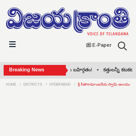
E-Paper
ిరిసిల్ల జిల్లా కాంగ్రెస్‌లో గ్రూప్ పోరు బహిర్గతం! •
Breaking News
కత్తులన్నీ కటకటా.. న
HOME
DISTRICTS
HYDERABAD
శ్రీ సీతారామాంజనేయ స్వామి ఆలయంలో ప