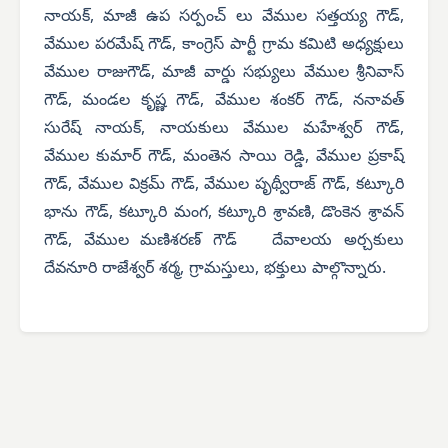
నాయక్, మాజీ ఉప సర్పంచ్ లు వేముల సత్తయ్య గౌడ్,
వేముల పరమేష్ గౌడ్, కాంగ్రెస్ పార్టీ గ్రామ కమిటి అధ్యక్షులు
వేముల రాజుగౌడ్, మాజీ వార్డు సభ్యులు వేముల శ్రీనివాస్
గౌడ్, మండల కృష్ణ గౌడ్, వేముల శంకర్ గౌడ్, ననావత్
సురేష్ నాయక్, నాయకులు వేముల మహేశ్వర్ గౌడ్,
వేముల కుమార్ గౌడ్, మంతెన సాయి రెడ్డి, వేముల ప్రకాష్
గౌడ్, వేముల విక్రమ్ గౌడ్, వేముల పృథ్వీరాజ్ గౌడ్, కట్కూరి
భాను గౌడ్, కట్కూరి మంగ, కట్కూరి శ్రావణి, డొంకెన శ్రావన్
గౌడ్, వేముల మణిశరణ్ గౌడ్ దేవాలయ అర్చకులు
దేవనూరి రాజేశ్వర్ శర్మ, గ్రామస్తులు, భక్తులు పాల్గొన్నారు.