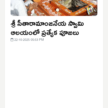
శ్రీ సీతారామాంజనేయ స్వామి
ఆలయంలో ప్రత్యేక పూజలు
22-10-2025 05:53 PM