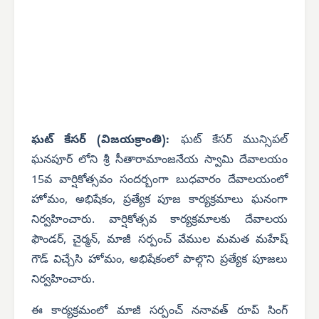
ఘట్ కేసర్ (విజయక్రాంతి):
ఘట్ కేసర్ మున్సిపల్
ఘనపూర్ లోని శ్రీ సీతారామాంజనేయ స్వామి దేవాలయం
15వ వార్షికోత్సవం సందర్బంగా బుధవారం దేవాలయంలో
హోమం, అభిషేకం, ప్రత్యేక పూజ కార్యక్రమాలు ఘనంగా
నిర్వహించారు. వార్షికోత్సవ కార్యక్రమాలకు దేవాలయ
ఫౌండర్, చైర్మన్, మాజీ సర్పంచ్ వేముల మమత మహేష్
గౌడ్ విచ్చేసి హోమం, అభిషేకంలో పాల్గొని ప్రత్యేక పూజలు
నిర్వహించారు.
ఈ కార్యక్రమంలో మాజీ సర్పంచ్ ననావత్ రూప్ సింగ్