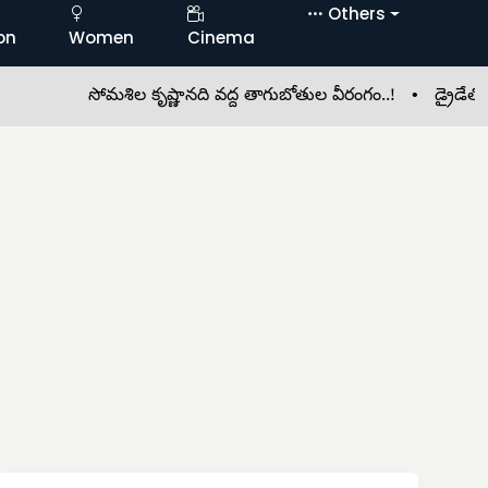
Others
on
Women
Cinema
సోమశిల కృష్ణానది వద్ద తాగుబోతుల వీరంగం..! •
డ్రైడేతో సీజనల