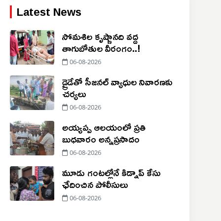
Latest News
సోమశిల కృష్ణానది వద్ద
తాగుబోతుల వీరంగం..!
06-08-2026
డ్రైడేతో సీజనల్ వ్యాధుల నివారణకు
చర్యలు
06-08-2026
అయ్యప్ప ఆలయంలో ప్రతి
బుధవారం అన్నప్రసాదం
06-08-2026
మూడు గంటల్లోనే కిడ్నాప్ కేసు
ఛేదించిన పోలీసులు
06-08-2026