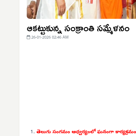
ఆకట్టుకున్న సంక్రాంతి సమ్మేళనం
26-01-2026 02:46 AM
తెలుగు సంగమం ఆధ్వర్యంలో ఘనంగా కార్యక్రమ