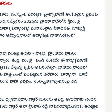
దితరులు
ళలు, సంస్కృతి పరిరక్షణ, ప్రోత్సాహానికి అంకితమైన ప్రముఖ
ంతి సమ్మేళనం 2026ను హైదరాబాద్‌లోని శ్రీమంత్ర
ూపాక్ష విద్యారణ్య మహాసంస్థాన పీఠాధిపతి, పూజ్యశ్రీ
 వారి ఆశీర్వచనాలతో ఆధ్యాత్మిక వాతావరణంలో
్ణారావు ముఖ్య అతిథిగా హాజరై, ప్రాంతీయ భాషలు,
ారు. కేంద్ర మంత్రి బండి సంజయ్ ఈ కార్యక్రమానికి
ణకు చేస్తున్న కృషిని అభినందిస్తూ, జాతీయ స్థాయిలో
ాల పాత్ర ఎంతో ముఖ్యమని తెలిపారు. హర్యానా మాజీ
 తెలుగు భాషా వైభవం, సంస్కృతి గొప్పతనంపై తన
ు, ద్విశతావధాని డాక్టర్ బులుసు అపర్ణ, అమెరికాకు చెందిన
కులు డాక్టర్ అల్లా శ్రీనివాస రెడ్డి హాజరయ్యారు.సభకు అధ్యక్షత