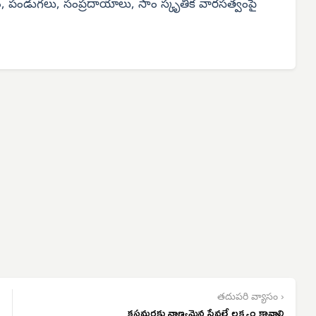
, పండుగలు, సంప్రదాయాలు, సాం స్కృతిక వారసత్వంపై
తదుపరి వ్యాసం ›
కస్టమర్లకు నాణ్యమైన సేవలే లక్ష్యం కావాలి