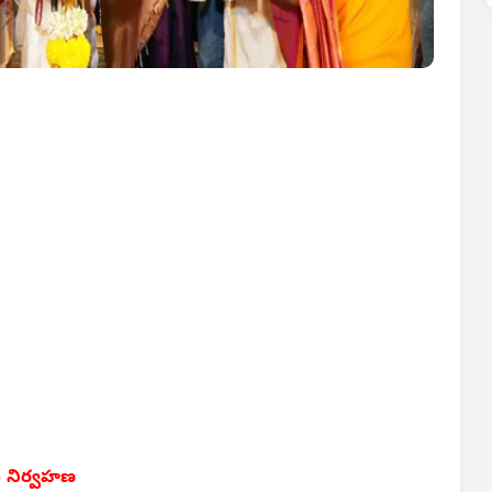
ం నిర్వహణ