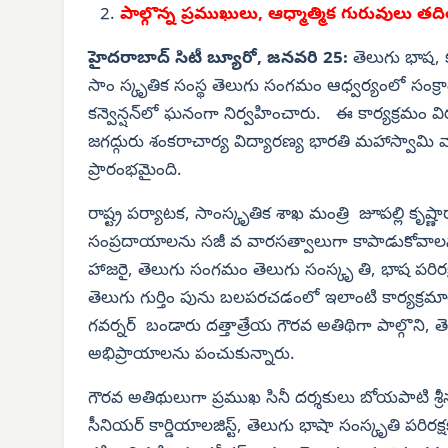
పాల్గొన్న ప్రముఖులు, ఆధ్మాత్మిక గురువులు త
హైదరాబాద్ సిటీ బ్యూరో, జనవరి 25:
తెలుగు భాష, క
సాం స్కృతిక సంస్థ తెలుగు సంగమం ఆధ్వర్యంలో సంక్రా
కన్వెన్షన్‌లో ఘనంగా నిర్వహించారు. ఈ కార్యక్రమం విర
జగద్గురు శంకరాచార్య విద్యారణ్య భారతి మహాస్వామి
ప్రారంభమైంది.
రాష్ట్ర పర్యాటక, సాంస్కృతిక శాఖ మంత్రి జూపల్లి కృష
సంప్రదాయాలను సజీ వ వారసత్వాలుగా కాపాడుకోవాలన్న
హాజరై, తెలుగు సంగమం తెలుగు సంస్కృ తి, భాష పరిరక్ష
తెలుగు గుర్తిం పును బలపరచడంలో ఇలాంటి కార్యక్రమ
గవర్నర్ బండారు దత్తాత్రేయ గౌరవ అతిథిగా పాల్గొని,
అభిప్రాయాలను పంచుకున్నారు.
గౌరవ అతిథులుగా ప్రముఖ సినీ దర్శకులు బోయపాటి శ్రీన
సీనియర్ కార్డియాలజిస్ట్, తెలుగు భాషా సంస్కృతి పరిరక్ష