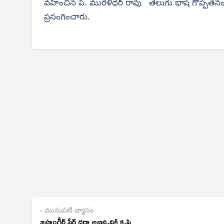
వహించిన పి. మురళీధర్ రావు తెలుగు భాష గొప్పతనం
ప్రసంగించారు.
‹ మునుపటి వ్యాసం
జహంగీర్ పీర్ దర్గా అభివృద్ధికి కృషి