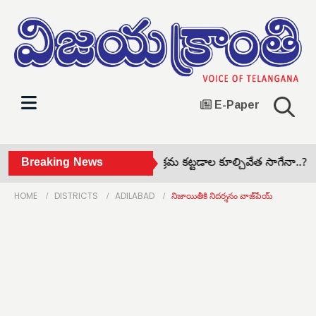
E-Paper
ధ్వానంగా మారిన రోడ్లు •
Breaking News
అక్రమ కట్టడాల కూల్చివేత సాగేనా..? •
జ
HOME
DISTRICTS
ADILABAD
నిజాయితీకి నిదర్శనం వాజ్‌పేయ్