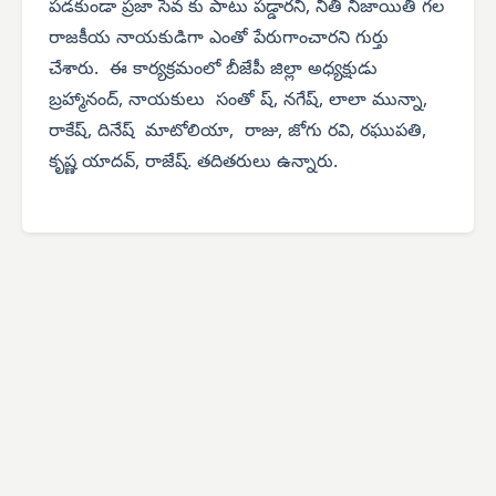
పడకుండా ప్రజా సేవ కు పాటు పడ్డారని, నీతి నిజాయితీ గల
రాజకీయ నాయకుడిగా ఎంతో పేరుగాంచారని గుర్తు
చేశారు. ఈ కార్యక్రమంలో బీజేపీ జిల్లా అధ్యక్షుడు
బ్రహ్మానంద్, నాయకులు సంతో ష్, నగేష్, లాలా మున్నా,
రాకేష్, దినేష్ మాటోలియా, రాజు, జోగు రవి, రఘుపతి,
కృష్ణ యాదవ్, రాజేష్. తదితరులు ఉన్నారు.