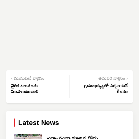
‹ మునుపటి వ్యాసం
తదుపరి వ్యాసం ›
నైతిక విలువలను
గ్రామాభివృద్ధిలో సర్పంచులే
పెంపొందించాలి
కీలకం
Latest News
అధ్వానంగా మారిన రోడ్లు