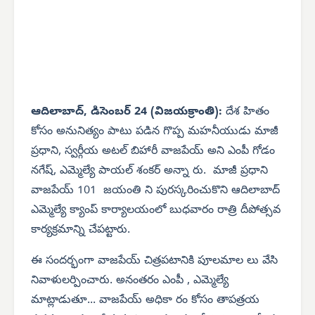
ఆదిలాబాద్, డిసెంబర్ 24 (విజయక్రాంతి):
దేశ హితం
కోసం అనునిత్యం పాటు పడిన గొప్ప మహనీయుడు మాజీ
ప్రధాని, స్వర్గీయ అటల్ బిహారీ వాజపేయ్ అని ఎంపీ గోడం
నగేష్, ఎమ్మెల్యే పాయల్ శంకర్ అన్నా రు. మాజీ ప్రధాని
వాజపేయ్ 101 జయంతి ని పురస్కరించుకొని ఆదిలాబాద్
ఎమ్మెల్యే క్యాంప్ కార్యాలయంలో బుధవారం రాత్రి దీపోత్సవ
కార్యక్రమాన్ని చేపట్టారు.
ఈ సందర్భంగా వాజపేయ్ చిత్రపటానికి పూలమాల లు వేసి
నివాళులర్పించారు. అనంతరం ఎంపీ , ఎమ్మెల్యే
మాట్లాడుతూ... వాజపేయ్ అధికా రం కోసం తాపత్రయ