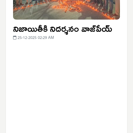
నిజాయితీకి నిదర్శనం వాజ్‌పేయ్
25-12-2025 02:29 AM