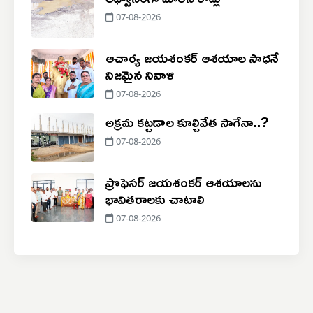
07-08-2026
ఆచార్య జయశంకర్ ఆశయాల సాధనే
నిజమైన నివాళి
07-08-2026
అక్రమ కట్టడాల కూల్చివేత సాగేనా..?
07-08-2026
ప్రొఫెసర్ జయశంకర్ ఆశయాలను
భావితరాలకు చాటాలి
07-08-2026