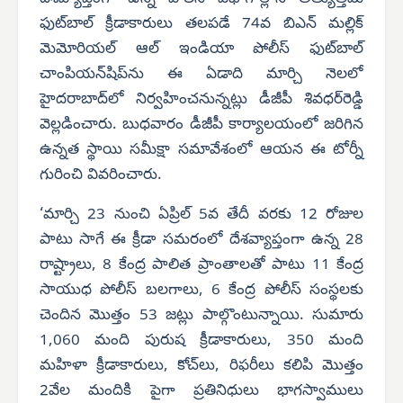
ఫుట్‌బాల్ క్రీడాకారులు తలపడే 74వ బిఎన్ మల్లిక్
మెమోరియల్ ఆల్ ఇండియా పోలీస్ ఫుట్‌బాల్
చాంపియన్‌షిప్‌ను ఈ ఏడాది మార్చి నెలలో
హైదరాబాద్‌లో నిర్వహించనున్నట్లు డీజీపీ శివధర్‌రెడ్డి
వెల్లడించారు. బుధవారం డీజీపీ కార్యాలయంలో జరిగిన
ఉన్నత స్థాయి సమీక్షా సమావేశంలో ఆయన ఈ టోర్నీ
గురించి వివరించారు.
‘మార్చి 23 నుంచి ఏప్రిల్ 5వ తేదీ వరకు 12 రోజుల
పాటు సాగే ఈ క్రీడా సమరంలో దేశవ్యాప్తంగా ఉన్న 28
రాష్ట్రాలు, 8 కేంద్ర పాలిత ప్రాంతాలతో పాటు 11 కేంద్ర
సాయుధ పోలీస్ బలగాలు, 6 కేంద్ర పోలీస్ సంస్థలకు
చెందిన మొత్తం 53 జట్లు పాల్గొంటున్నాయి. సుమారు
1,060 మంది పురుష క్రీడాకారులు, 350 మంది
మహిళా క్రీడాకారులు, కోచ్‌లు, రిఫరీలు కలిపి మొత్తం
2వేల మందికి పైగా ప్రతినిధులు భాగస్వాములు