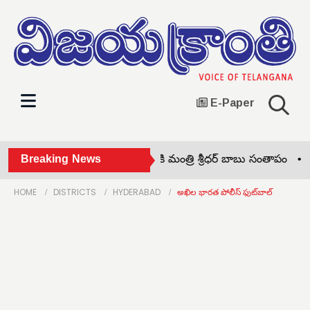
E-Paper
మాచిడి సత్యనారాయణ మృతికి మంత్రి శ్రీధర్ బాబు సంతాపం •
Breaking News
ముహూ
HOME
DISTRICTS
HYDERABAD
అఖిల భారత పోలీస్ ఫుట్‌బాల్