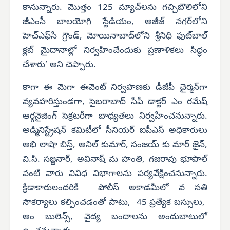
కానున్నారు. మొత్తం 125 మ్యాచ్‌లను గచ్చిబౌలిలోని
జీఎంసీ బాలయోగి స్టేడియం, అజీజ్ నగర్‌లోని
హెచ్‌ఎఫ్‌సి గ్రౌండ్, మోయినాబాద్‌లోని శ్రీనిధి ఫుట్‌బాల్
క్లబ్ మైదానాల్లో నిర్వహించేందుకు ప్రణాళికలు సిద్ధం
చేశారు’ అని చెప్పారు.
కాగా ఈ మెగా ఈవెంట్ నిర్వహణకు డీజీపీ చైర్మన్‌గా
వ్యవహరిస్తుండగా, సైబరాబాద్ సీపీ డాక్టర్ ఎం రమేష్
ఆర్గనైజింగ్ సెక్రటరీగా బాధ్యతలు నిర్వహించనున్నారు.
అడ్మినిస్ట్రేషన్ కమిటీలో సీనియర్ ఐపీఎస్ అధికారులు
అభి లాషా బిస్త్, అనిల్ కుమార్, సంజయ్ కు మార్ జైన్,
వి.సి. సజ్జనార్, అవినాష్ మ హంతి, గజరావు భూపాల్
వంటి వారు వివిధ విభాగాలను పర్యవేక్షించనున్నారు.
క్రీడాకారులందరికీ పోలీస్ అకాడమీలో వ సతి
సౌకర్యాలు కల్పించడంతో పాటు, 45 ప్రత్యేక బస్సులు,
అం బులెన్స్, వైద్య బందాలను అందుబాటులో