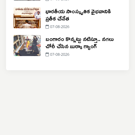
భారతీయ సాంస్కృతిక వైభవానికి
ప్రతీక చేనేత
07-08-2026
బంగారం కొన్నట్టు నటిస్తూ.. నగలు
చోరీ చేసిన బుర్కా గ్యాంగ్
07-08-2026