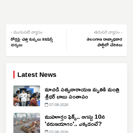
‹ మునుపటి వ్యాసం
తదుపరి వ్యాసం ›
రోడ్లపై చెత్త కుప్పలు కనిపిస్తే
తెలంగాణ రాజ్యాధికార
చర్యలు
పార్టీలో చేరికలు
Latest News
మాచిడి సత్యనారాయణ మృతికి మంత్రి
శ్రీధర్ బాబు సంతాపం
07-08-2026
ముహూర్తం ఫిక్స్.. ఆగస్టు 10న
'వరుణయాగం'.. ఎక్కడంటే?
07-08-2026