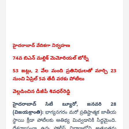
హైదరాబాద్ వేదికగా నిర్వహణ
74వ బిఎన్ మల్లిక్ మెమోరియల్ టోర్నీ
53 జట్లు, 2 వేల మంది ప్రతినిధులతో మార్చి 23
నుంచి ఏప్రిల్ 5వ తేదీ వరకు పోటీలు
వెల్లడించిన డీజీపీ శివధర్‌రెడ్డి
హైదరాబాద్ సిటీ బ్యూరో, జనవరి 28
(విజయక్రాంతి):
భాగ్యనగరం మరో ప్రతిష్టాత్మక జాతీయ
స్థాయి క్రీడా పోటీలకు ఆతిథ్య మివ్వడానికి సిద్ధమైంది.
దేశవ్యాప్తంగా ఉన్న పోలీస్ విభాగాల్లోని అత్యుత్తమ