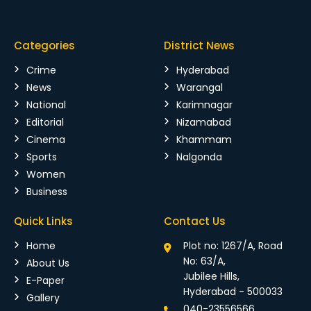
Categories
District News
Crime
Hyderabad
News
Warangal
National
Karimnagar
Editorial
Nizamabad
Cinema
Khammam
Sports
Nalgonda
Women
Business
Quick Links
Contact Us
Home
Plot no: 1267/A, Road
No: 63/A,
About Us
Jubilee Hills,
E-Paper
Hyderabad - 500033
Gallery
040-23556566