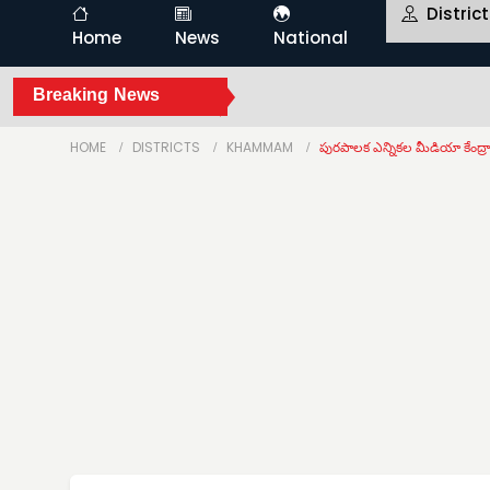
Distric
Home
News
National
Breaking News
HOME
DISTRICTS
KHAMMAM
పురపాలక ఎన్నికల మీడియా కేంద్రాన్ని