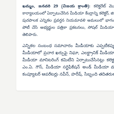
ఖమ్మం, జనవరి 29 (విజయ క్రాంతి):
కలెక్టరేట్
కార్యాలయంలో ఏర్పాటుచేసిన మీడియా కేంద్రాన్ని కలెక్టర్, జి
పురపాలక ఎన్నికల ప్రవర్తన నియమావళి అమలులో భాగంగా 
పోటీ చేసే అభ్యర్థుల పత్రికా ప్రకటనలు, సోషల్ మీడియా ప
తెలిపారు.
ఎన్నికల సంబంధ సమాచారం మీడియాకు ఎప్పటికప్పుడు
మీడియాలో ప్రచార ఖర్చుపై నిఘా, ఎలక్ట్రానిక్ మీడియ
మీడియా మానిటరింగ్ కమిటీని ఏర్పాటుచేసినట్లు కలె
ఎం.ఏ. గౌస్, మీడియా సర్టిఫికేషన్ అండ్ మీడియా మాని
కంప్యూటర్ ఆపరేటర్లు నవీన్, హరీష్, సిబ్బంది తదితరు