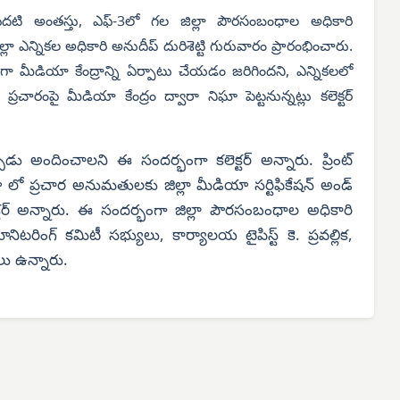
 మొదటి అంతస్తు, ఎఫ్-3లో గల జిల్లా పౌరసంబంధాల అధికారి
ల్లా ఎన్నికల అధికారి అనుదీప్ దురిశెట్టి గురువారం ప్రారంభించారు.
మీడియా కేంద్రాన్ని ఏర్పాటు చేయడం జరిగిందని, ఎన్నికలలో
్రచారంపై మీడియా కేంద్రం ద్వారా నిఘా పెట్టనున్నట్లు కలెక్టర్
 అందించాలని ఈ సందర్భంగా కలెక్టర్ అన్నారు. ప్రింట్
ా లో ప్రచార అనుమతులకు జిల్లా మీడియా సర్టిఫికేషన్ అండ్
క్టర్ అన్నారు. ఈ సందర్భంగా జిల్లా పౌరసంబంధాల అధికారి
టరింగ్ కమిటీ సభ్యులు, కార్యాలయ టైపిస్ట్ కె. ప్రవల్లిక,
లు ఉన్నారు.