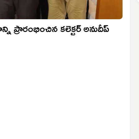
ని ప్రారంభించిన కలెక్టర్ అనుదీప్