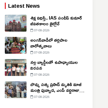
Latest News
శిక్ష విధిస్తే.. IAS సందీప్‌ కుమార్‌
జీవితకాలం జైల్లోనే
07-08-2026
అంగన్‌వాడీలో తల్లిపాల
వారోత్సవాలు
07-08-2026
నల్ల బ్యాడ్జీలతో ఉపాధ్యాయుల
నిరసన
07-08-2026
బొమ్మ సత్య ప్రసాద్ మృతికి మాజీ
మంత్రి పువ్వాడ, ఎంపీ వద్దిరాజు
సంతాపం
07-08-2026