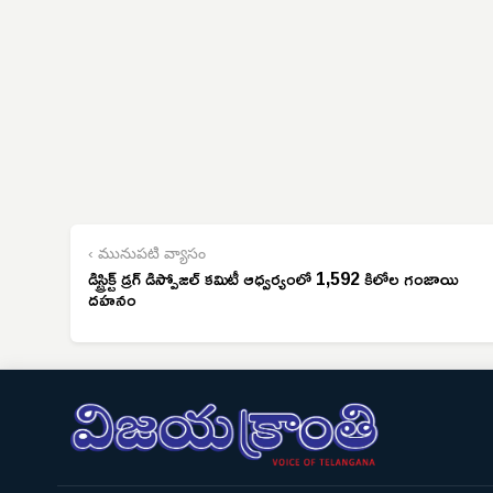
‹ మునుపటి వ్యాసం
డిస్ట్రిక్ట్ డ్రగ్ డిస్పోజల్ కమిటీ ఆధ్వర్యంలో 1,592 కిలోల గంజాయి
దహనం