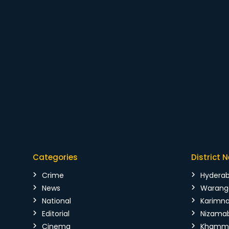
Categories
District 
Crime
Hydera
News
Warang
National
Karimn
Editorial
Nizama
Cinema
Kham