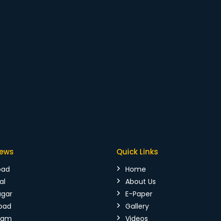
News
Quick Links
bad
Home
al
About Us
agar
E-Paper
bad
Gallery
mam
Videos