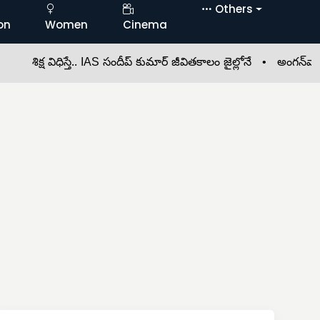
Others
on
Women
Cinema
క్ష విధిస్తే.. IAS సందీప్‌ కుమార్‌ జీవితకాలం జైల్లోనే •
అంగన్‌వాడీలో తల