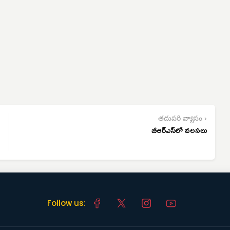
తదుపరి వ్యాసం ›
బీఆర్‌ఎస్‌లో వలసలు
Follow us: