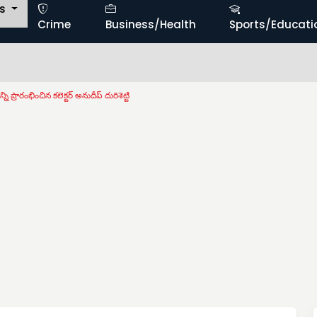
ts
Crime
Business/Health
Sports/Educati
శి
 ప్రారంభించిన కలెక్టర్ అనుదీప్ దురిశెట్టి