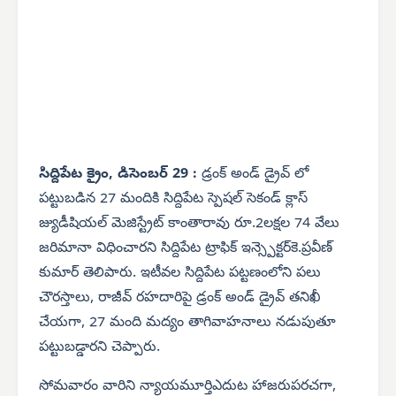
సిద్దిపేట క్రైం, డిసెంబర్ 29 :
డ్రంక్ అండ్ డ్రైవ్ లో
పట్టుబడిన 27 మందికి సిద్దిపేట స్పెషల్ సెకండ్ క్లాస్
జ్యుడీషియల్ మెజిస్ట్రేట్ కాంతారావు రూ.2లక్షల 74 వేలు
జరిమానా విధించారని సిద్దిపేట ట్రాఫిక్ ఇన్స్పెక్టర్‌కె.ప్రవీణ్
కుమార్ తెలిపారు. ఇటీవల సిద్దిపేట పట్టణంలోని పలు
చౌరస్తాలు, రాజీవ్ రహదారిపై డ్రంక్ అండ్ డ్రైవ్ తనిఖీ
చేయగా, 27 మంది మద్యం తాగివాహనాలు నడుపుతూ
పట్టుబడ్డారని చెప్పారు.
సోమవారం వారిని న్యాయమూర్తిఎదుట హాజరుపరచగా,