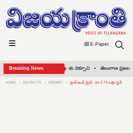
E-Paper
ఆచార్య జయశంకర్ తెలంగాణకు దిక్సూచి •
Breaking News
తెలంగాణ ప్రజలకు గుడ్‌
HOME
DISTRICTS
SIDDIPET
డ్రంక్ అండ్ డ్రైవ్.. రూ.2.74 లక్షల ఫైన్