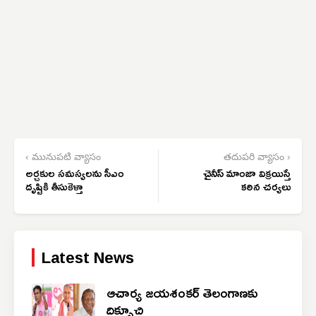
‹ మునుపటి వ్యాసం
తదుపరి వ్యాసం ›
అర్చకుల సమస్యలను సీఎం
చైనీస్ మాంజా విక్రయిస్తే
దృష్టికి తీసుకెళ్తా
కఠిన చర్యలు
Latest News
ఆచార్య జయశంకర్ తెలంగాణకు
దిక్సూచి