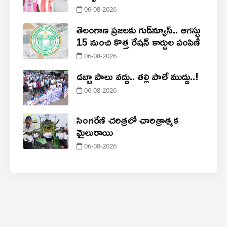
06-08-2026
తెలంగాణ ప్రజలకు గుడ్‌న్యూస్.. ఆగస్టు
15 నుంచి కొత్త రేషన్ కార్డుల పంపిణీ
06-08-2026
డబ్బా పాలు వద్దు.. తల్లి పాలే ముద్దు..!
06-08-2026
సింగరేణి చరిత్రలో చారిత్రాత్మక
మైలురాయి
06-08-2026