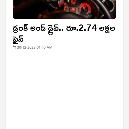
డ్రంక్ అండ్ డ్రైవ్.. రూ.2.74 లక్షల
ఫైన్
30-12-2025 01:40 AM