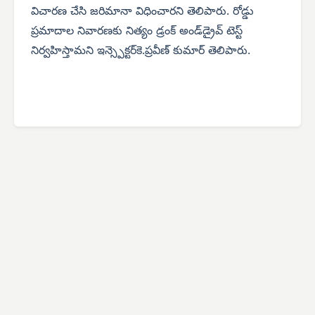
విచారణ చేసి జరిమానా విధించారని తెలిపారు. రోడ్డు
ప్రమాదాల నివారణకు నిత్యం డ్రంక్ అండ్‌డ్రైవ్ టెస్ట్
నిర్వహిస్తామని ఇన్స్పెక్టర్‌కె.ప్రవీణ్ కుమార్ తెలిపారు.