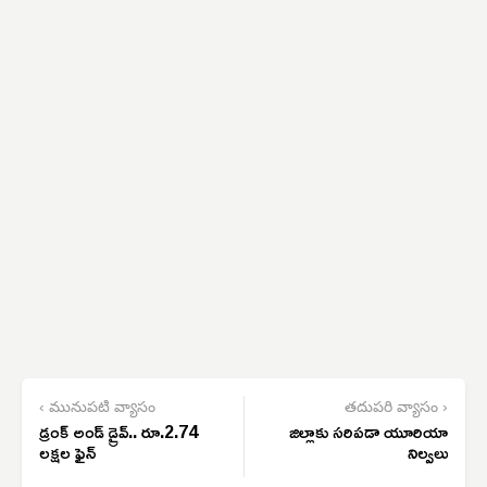
‹ మునుపటి వ్యాసం
తదుపరి వ్యాసం ›
డ్రంక్ అండ్ డ్రైవ్.. రూ.2.74
జిల్లాకు సరిపడా యూరియా
లక్షల ఫైన్
నిల్వలు