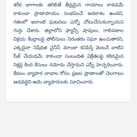
శరీర భాగాలకు తగిలితే తీవ్రమైన గాయాలు కావడమే
కాకుండా ప్రాణాపాయం సంభవించే అవకాశం ఉందని,
గతంలో ఇలాంటి ఘటనలు ఎన్నో చోటుచేసుకున్నాయని
గుర్తు చేశారు. జిల్లాలోని ఫ్యాన్సీ షాపులు, గాలిపటాల
విక్రయ కేంద్రాలపై పోలీసులు నిరంతరం నిఘా ఉంచుతారని,
ఎక్కడైనా నిషేధిత చైనీస్ మాంజా కనిపిస్తే వెంటనే వాటిని
సీజ్ చేయడమే కాకుండా సంబంధిత విక్రేతలపై కఠినమైన
సెక్షన్ల కింద కేసులు నమోదు చేస్తామని ఎస్పీ హెచ్చరించారు.
కేవలం వ్యాపార లాభాల కోసం ప్రజల ప్రాణాలతో చెలగాటం
ఆడవద్దని ఆమె వ్యాపారులకు సూచించారు.