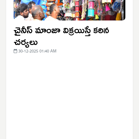
చైనీస్ మాంజా విక్రయిస్తే కఠిన
చర్యలు
30-12-2025 01:40 AM