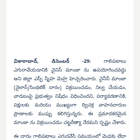
వికారాబాద్, డిసెంబర్ -29:
గాలిపటాలు
ఎగురావేయడానికి చైనిస్ మాంజా ను ఉపయోగించవద్దు
అని జిల్లా ఎస్పీ స్నేహ మెహ్ర హెచ్చరించారు. చైనీస్ మాంజా
(నైలాన్/సింథటిక్ దారం) విక్రయించడం, నిల్వ చేయడం,
వాడటంపై ప్రభుత్వం నిషేధం విధించిందని, పర్యావరణానికి,
పక్షులకు మరియు ముఖ్యంగా ద్విచక్ర వాహనదారుల
ప్రాణాలకు ముప్పు కలిగిస్తున్నరు. ఈ ప్రమాదకరమైన
మాంజా ను విక్రయించడం చట్టరీత్యా నేరమని స్పష్టం చేశారు.
ఈ దారం గాలిపటాలు ఎగురవేసే సమయంలో మెడకు లేదా