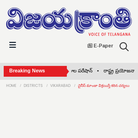
E-Paper
అనలాగ్ పనీర్‌పై బ్యాన్ •
Breaking News
ఫీజుల పరేషాన్ •
రాష్ట్ర ప్రయోజనాలు ఏ
HOME
DISTRICTS
VIKARABAD
చైనీస్ మాంజా విక్రయిస్తే కఠిన చర్యలు