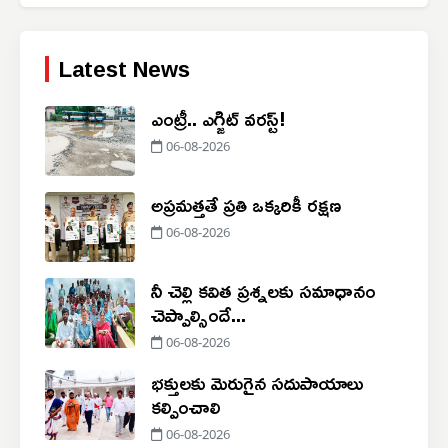
Latest News
ఎంట్రీ.. ఎగ్జిట్ వరస్ట్!
06-08-2026
అప్రమత్తతే ప్రతి ఒక్కరికీ రక్షణ
06-08-2026
నీ చెల్లి కవిత ప్రశ్నలకు సమాధానం
చెప్పాల్సిందే...
06-08-2026
భక్తులకు మెరుగైన సదుపాయాలు
కల్పించాలి
06-08-2026