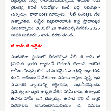
వ్యవస్థలు సర్వ సాధారణమయ్యాయి. అయితే నేడు
నైపుణ్య కొరతే నిరుద్యోగం కంటే పెద్ద సమస్యగా
చెప్పొచ్చు. వాతావరణ మార్పులు, నీటి సంరక్షణ, నేల
ఉత్పాదకత, సుస్థిర వ్యవసాయానికి కొత్త ప్రాధాన్యత
తీసుకొచ్చాయి. 2005లో 28 శాతమున్న పేదరికం 2025
నాటికి సుమారు 5 శాతం వరకు తగ్గింది.
జీ రామ్ జీ ఉద్దేశం..
ఎంజీనరేగా స్థానంలో తీసుకొచ్చిన వీబీ జీ రామ్ జీ
(వికసిత్ భారత్ గ్యారంటీ రోజ్‌గార్ యోజన్ అజీవిక
గ్రామీణ మిషన్) బిల్ ఒక సరళమైన సూత్రంపై ఆధారపడి
ఉంది. అదేంటంటే వేతనాలు పనులు ఆస్తుల సృష్టి. ఇది
సామాజిక న్యాయాన్ని తగ్గించదు,- ఆధునీకరిస్తుంది.
ప్రభుత్వ బా ధ్యత శాశ్వత వేతన హామీ కాదు, ఉత్పాదక
ఉపాధి హామీ అని చెప్పొచ్చు. ఉపాధి కొలి చే ఆర్థిక
ఫలితాలకు అనుసంధానమవుతుం ది. పనులు