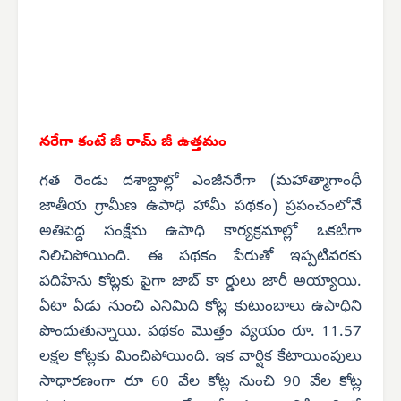
నరేగా కంటే జీ రామ్ జీ ఉత్తమం
గత రెండు దశాబ్దాల్లో ఎంజీనరేగా (మహాత్మాగాంధీ
జాతీయ గ్రామీణ ఉపాధి హామీ పథకం) ప్రపంచంలోనే
అతిపెద్ద సంక్షేమ ఉపాధి కార్యక్రమాల్లో ఒకటిగా
నిలిచిపోయింది. ఈ పథకం పేరుతో ఇప్పటివరకు
పదిహేను కోట్లకు పైగా జాబ్ కా ర్డులు జారీ అయ్యాయి.
ఏటా ఏడు నుంచి ఎనిమిది కోట్ల కుటుంబాలు ఉపాధిని
పొందుతున్నాయి. పథకం మొత్తం వ్యయం రూ. 11.57
లక్షల కోట్లకు మించిపోయింది. ఇక వార్షిక కేటాయింపులు
సాధారణంగా రూ 60 వేల కోట్ల నుంచి 90 వేల కోట్ల