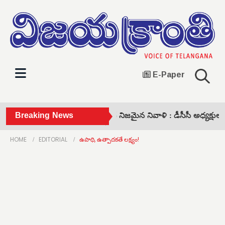
E-Paper
 జయశంకర్ ఆశయాల సాధనే నిజమైన నివాళి : డీసీసీ అధ్యక్షులు బట్టు
Breaking News
HOME
EDITORIAL
ఉపాధి, ఉత్పాదకతే లక్ష్యం!