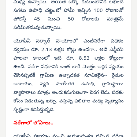
మధ్య ఉన్నాయి. అయితే ఒక్కో కుటుంబానికి లభించే
సగటు ఉపాధి చట్టంలో హామీ ఇచ్చిన 100 రోజులతో
పోలిస్తే 45 నుంచి 50 రోజులకు మాత్రమే
పరిమితమవుతున్నాయి.
యూపీఏ సర్కార్ హయాంలో ఎంజీనరేగా పథకం
వ్యయం రూ. 2.13 లక్షల కోట్లు ఉండగా.. అదే ఎన్డీయే
పాలనా కాలంలో ఇది రూ. 8.53 లక్షల కోట్లుగా
ఉంది.
నరేగా పథకానికి ఇంత భారీ మొత్తం ఆర్థిక వ్యయం
చేసినప్పటికీ గ్రామీణ ఉత్పాదకత సూచికలైన-- రైతుల
ఆదాయం, వ్యవ సాయేతర ఉపాధి, గ్రామస్థాయి
వ్యాపారాలు మాత్రం అందుకనుగుణంగా- పెరగ లేదు. పథకం
కోసం పెడుతున్న ఖర్చు, వస్తున్న ఫలితాల మధ్య వ్యత్యాసం
స్పష్టంగా కనిపిస్తున్నది.
నరేగాలో లోపాలు..
యూపీఏ హయాం నుంచి అమలవుతూ వచ్చిన నరేగా