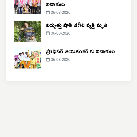
నివాళులు
06-08-2026
విద్యుత్తు షాక్ తగిలి వ్యక్తి మృతి
06-08-2026
ప్రొఫెసర్ జయశంకర్ కు నివాళులు
06-08-2026