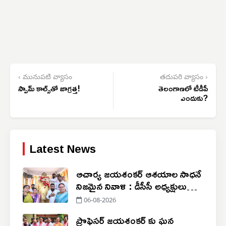
‹ మునుపటి వ్యాసం
తదుపరి వ్యాసం ›
స్పామ్ కాల్స్‌తో జాగ్రత్త!
తెలంగాణలో టీడీపీ
ఎందుకు?
Latest News
ఆచార్య జయశంకర్ ఆశయాల సాధనే
నిజమైన నివాళి : డీసీసీ అధ్యక్షులు
బట్టు కరుణాకర్
06-08-2026
ప్రొఫెసర్ జయశంకర్ కు ఘన