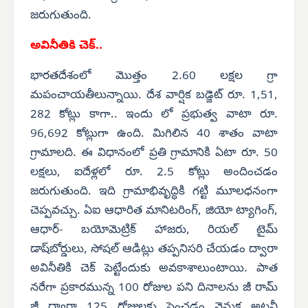
జరుగుతుంది.
అవినీతికి చెక్..
భారతదేశంలో మొత్తం 2.60 లక్షల గ్రా
మపంచాయతీలున్నాయి. దేశ వార్షిక బడ్జెట్ రూ. 1,51,
282 కోట్లు కాగా.. ఇందు లో ప్రభుత్వ వాటా రూ.
96,692 కోట్లుగా ఉంది. మిగిలిన 40 శాతం వాటా
గ్రామాలది. ఈ విధానంలో ప్రతి గ్రామానికి ఏటా రూ. 50
లక్షలు, ఐదేళ్లలో రూ. 2.5 కోట్లు అందించడం
జరుగుతుంది. ఇది గ్రామాభివృద్ధికి గట్టి మూలధనంగా
చెప్పవచ్చు. ఏఐ ఆధారిత మానిటరింగ్, జియో ట్యాగింగ్,
ఆధార్- బయోమెట్రిక్ హాజరు, రియల్ టైమ్
డాష్‌బోర్డులు, సోషల్ ఆడిట్లు తప్పనిసరి చేయడం ద్వారా
అవినీతికి చెక్ పెట్టేందుకు అవకాశాలుంటాయి. పాత
నరేగా ప్రకారమున్న 100 రోజుల పని దినాలను జీ రామ్
జీ ద్వారా 125 రోజులకు పెంచడం వెనుక అటవీ