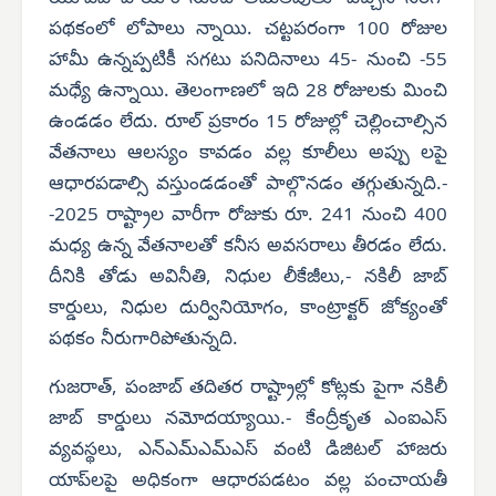
పథకంలో లోపాలు న్నాయి. చట్టపరంగా 100 రోజుల
హామీ ఉన్నప్పటికీ సగటు పనిదినాలు 45- నుంచి -55
మధ్యే ఉన్నాయి. తెలంగాణలో ఇది 28 రోజులకు మించి
ఉండడం లేదు. రూల్ ప్రకారం 15 రోజుల్లో చెల్లించాల్సిన
వేతనాలు ఆలస్యం కావడం వల్ల కూలీలు అప్పు లపై
ఆధారపడాల్సి వస్తుండడంతో పాల్గొనడం తగ్గుతున్నది.-
-2025 రాష్ట్రాల వారీగా రోజుకు రూ. 241 నుంచి 400
మధ్య ఉన్న వేతనాలతో కనీస అవసరాలు తీరడం లేదు.
దీనికి తోడు అవినీతి, నిధుల లీకేజీలు,- నకిలీ జాబ్
కార్డులు, నిధుల దుర్వినియోగం, కాంట్రాక్టర్ జోక్యంతో
పథకం నీరుగారిపోతున్నది.
గుజరాత్, పంజాబ్ తదితర రాష్ట్రాల్లో కోట్లకు పైగా నకిలీ
జాబ్ కార్డులు నమోదయ్యాయి.- కేంద్రీకృత ఎంఐఎస్
వ్యవస్థలు, ఎన్‌ఎమ్‌ఎమ్‌ఎస్ వంటి డిజిటల్ హాజరు
యాప్‌లపై అధికంగా ఆధారపడటం వల్ల పంచాయతీ