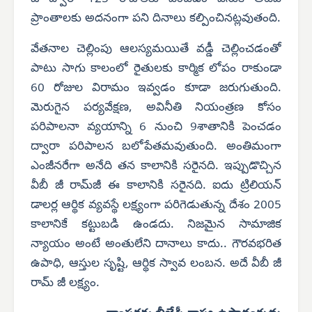
ప్రాంతాలకు అదనంగా పని దినాలు కల్పించినట్లవుతంది.
వేతనాల చెల్లింపు ఆలస్యమయితే వడ్డీ చెల్లించడంతో
పాటు సాగు కాలంలో రైతులకు కార్మిక లోపం రాకుండా
60 రోజుల విరామం ఇవ్వడం కూడా జరుగుతుంది.
మెరుగైన పర్యవేక్షణ, అవినీతి నియంత్రణ కోసం
పరిపాలనా వ్యయాన్ని 6 నుంచి 9శాతానికి పెంచడం
ద్వారా పరిపాలన బలోపేతమవుతుంది. అంతిమంగా
ఎంజీనరేగా అనేది తన కాలానికి సరైనది. ఇప్పుడొచ్చిన
వీబీ జీ రామ్‌జీ ఈ కాలానికి సరైనది. ఐదు ట్రిలియన్
డాలర్ల ఆర్థిక వ్యవస్థే లక్ష్యంగా పరిగెడుతున్న దేశం 2005
కాలానికే కట్టుబడి ఉండదు. నిజమైన సామాజిక
న్యాయం అంటే అంతులేని దానాలు కాదు.. గౌరవభరిత
ఉపాధి, ఆస్తుల సృష్టి, ఆర్థిక స్వావ లంబన. అదే వీబీ జీ
రామ్ జీ లక్ష్యం.