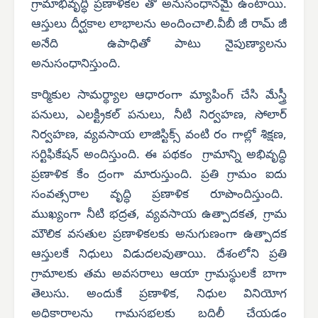
గ్రామాభివృద్ధి ప్రణాళికల తో అనుసంధానమై ఉంటాయి.
ఆస్తులు దీర్ఘకాల లాభాలను అందించాలి.వీబీ జీ రామ్ జీ
అనేది ఉపాధితో పాటు నైపుణ్యాలను
అనుసంధానిస్తుంది.
కార్మికుల సామర్థ్యాల ఆధారంగా మ్యాపింగ్ చేసి మేస్త్రీ
పనులు, ఎలక్ట్రికల్ పనులు, నీటి నిర్వహణ, సోలార్
నిర్వహణ, వ్యవసాయ లాజిస్టిక్స్ వంటి రం గాల్లో శిక్షణ,
సర్టిఫికేషన్ అందిస్తుంది. ఈ పథకం గ్రామాన్ని అభివృద్ధి
ప్రణాళిక కేం ద్రంగా మారుస్తుంది. ప్రతి గ్రామం ఐదు
సంవత్సరాల వృద్ధి ప్రణాళిక రూపొందిస్తుంది.
ముఖ్యంగా నీటి భద్రత, వ్యవసాయ ఉత్పాదకత, గ్రామ
మౌలిక వసతుల ప్రణాళికలకు అనుగుణంగా ఉత్పాదక
ఆస్తులకే నిధులు విడుదలవుతాయి. దేశంలోని ప్రతి
గ్రామాలకు తమ అవసరాలు ఆయా గ్రామస్థులకే బాగా
తెలుసు. అందుకే ప్రణాళిక, నిధుల వినియోగ
అధికారాలను గ్రామసభలకు బదిలీ చేయడం