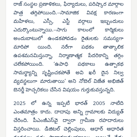
రాజ్ సంస్థల ప్రణాళికలు, ఫిర్యాదులు, పరిష్కార మార్గాల
పాత్ర తగ్గిపోయింది.--సామాజిక వివక్ష కారణంగా
మహిళలు, ఎస్సీ, ఎస్టీ వర్గాలు ఇబ్బందులు
ఎదుర్కొంటున్నాయి.--సాగు కాలంలో కార్మికులు
అందుబాటులో ఉండకపోవడం రైతులకు సమస్యగా
మారిపో యింది. నరేగా పథకం తాత్కాలిక
ఉపశమనమిస్తున్నా, నిర్మాణాత్మక పేదరికాన్ని తగ్గిం
చలేకపోయింది. ‘ఉపాధి పథకాలు ఉత్పాకథ
సామర్థ్యాన్ని సృష్టించకపోతే అవి ఖరీ దైన నిల్వ
వ్యవస్థలుగా మారుతాయి’ అని నోబెల్ విజేత అభిజిత్
బెనర్జీ హెచ్చరికలు చేసిన విషయం గుర్తుకువస్తున్నది.
2025 లో ఉన్న ఇప్పటి భారత్ 2005 నాటిది
ఎంతమాత్రం కాదు. దాదాపు అన్ని గ్రామాలకు విద్యుత్
చేరింది. పీఎంజీఎస్‌వై ద్వారా గ్రామీణ రహదారులు
విస్తరించాయి. డిజిటల్ చెల్లింపులు, ఆధార్ ఆధారిత