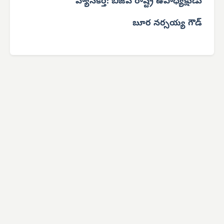
వ్యాసకర్త: బీజేపీ రాష్ట్ర ఉపాధ్యక్షుడు
బూర నర్సయ్య గౌడ్