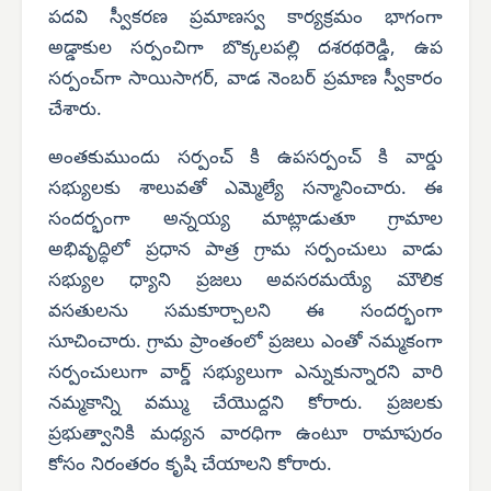
పదవి స్వీకరణ ప్రమాణస్వ కార్యక్రమం భాగంగా
అడ్డాకుల సర్పంచిగా బొక్కలపల్లి దశరథరెడ్డి, ఉప
సర్పంచ్‌గా సాయిసాగర్, వాడ నెంబర్ ప్రమాణ స్వీకారం
చేశారు.
అంతకుముందు సర్పంచ్ కి ఉపసర్పంచ్ కి వార్డు
సభ్యులకు శాలువతో ఎమ్మెల్యే సన్మానించారు. ఈ
సందర్భంగా అన్నయ్య మాట్లాడుతూ గ్రామాల
అభివృద్ధిలో ప్రధాన పాత్ర గ్రామ సర్పంచులు వాడు
సభ్యుల ధ్యాని ప్రజలు అవసరమయ్యే మౌలిక
వసతులను సమకూర్చాలని ఈ సందర్భంగా
సూచించారు. గ్రామ ప్రాంతంలో ప్రజలు ఎంతో నమ్మకంగా
సర్పంచులుగా వార్డ్ సభ్యులుగా ఎన్నుకున్నారని వారి
నమ్మకాన్ని వమ్ము చేయొద్దని కోరారు. ప్రజలకు
ప్రభుత్వానికి మధ్యన వారధిగా ఉంటూ రామాపురం
కోసం నిరంతరం కృషి చేయాలని కోరారు.