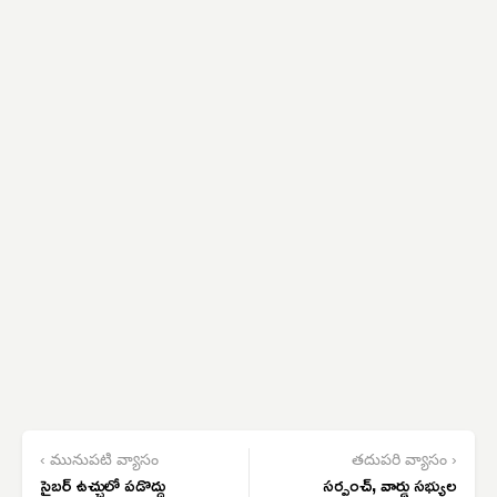
‹ మునుపటి వ్యాసం
తదుపరి వ్యాసం ›
సైబర్ ఉచ్చులో పడొద్దు
సర్పంచ్, వార్డు సభ్యుల