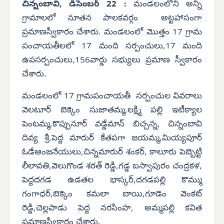
చిన్నంబావి, డిసెంబర్ 22 :
మండలంలోని అన్ని
గ్రామాలలో నూతన పాలకవర్గం అట్టహాసంగా
ప్రమాణస్వీకారం చేశారు. మండలంలో మొత్తం 17 గ్రామ
పంచాయతీలలో 17 మంది సర్పంచులు,17 మంది
ఉపసర్పంచులు,156వార్డు సభ్యులు ప్రమాణ స్వీకారం
చేశారు.
మండలంలో 17 గ్రామపంచాయతీ సర్పంచుల వివరాలు
వెలటూర్ బెక్కెం సుజాతమ్మ,లక్ష్మి పల్లి ఇటీక్యాల
పెంటమ్మ,కొప్పునూర్ వడ్డేమాన్ బిచ్చన్న, చిన్నంబావి
దివ్య శ్రీ,పెద్ద మారుర్ కేతపగా జయమ్మ,మియ్యపూర్
ఓడేఆంజనేయులు,చిన్నమారుర్ శంకర్, కాలూరు పెబ్బెట్టి
లీలావతి,వెలుగొండ శరత్ రెడ్డి,గడ్డ బస్వాపురం చంద్రకళ,
పెద్దదగడ ఉడతల భాస్కర్,దగడపల్లి కొమ్ము
గంగాధర్,బెక్కెం కమలా బాయి,గూడెం వెంకట్
రెడ్డి,చెల్లపాడు పెద్ద నరసింహ, అమ్మపల్లి కవిత
ప్రమాణస్వీకారం చేశారు.