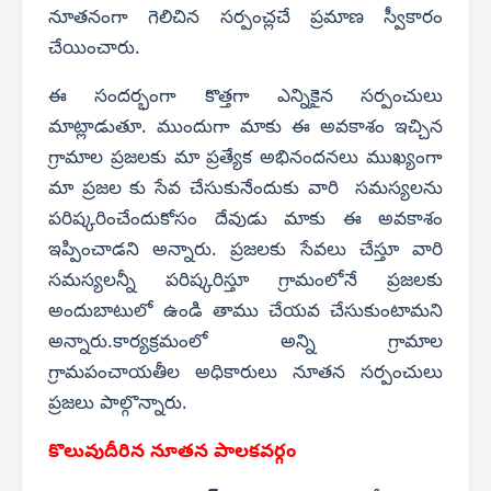
నూతనంగా గెలిచిన సర్పంచ్లచే ప్రమాణ స్వీకారం
చేయించారు.
ఈ సందర్భంగా కొత్తగా ఎన్నికైన సర్పంచులు
మాట్లాడుతూ. ముందుగా మాకు ఈ అవకాశం ఇచ్చిన
గ్రామాల ప్రజలకు మా ప్రత్యేక అభినందనలు ముఖ్యంగా
మా ప్రజల కు సేవ చేసుకునేందుకు వారి సమస్యలను
పరిష్కరించేందుకోసం దేవుడు మాకు ఈ అవకాశం
ఇప్పించాడని అన్నారు. ప్రజలకు సేవలు చేస్తూ వారి
సమస్యలన్నీ పరిష్కరిస్తూ గ్రామంలోనే ప్రజలకు
అందుబాటులో ఉండి తాము చేయవ చేసుకుంటామని
అన్నారు.కార్యక్రమంలో అన్ని గ్రామాల
గ్రామపంచాయతీల అధికారులు నూతన సర్పంచులు
ప్రజలు పాల్గొన్నారు.
కొలువుదీరిన నూతన పాలకవర్గం