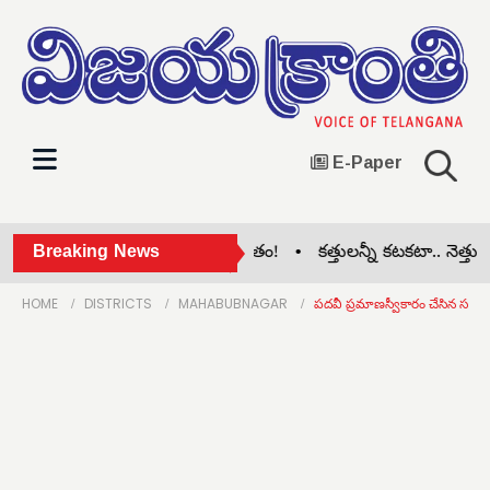
E-Paper
లా కాంగ్రెస్‌లో గ్రూప్ పోరు బహిర్గతం! •
Breaking News
కత్తులన్నీ కటకటా.. నెత్తురంతా చి
HOME
DISTRICTS
MAHABUBNAGAR
పదవీ ప్రమాణస్వీకారం చేసిన సర్పంచ్