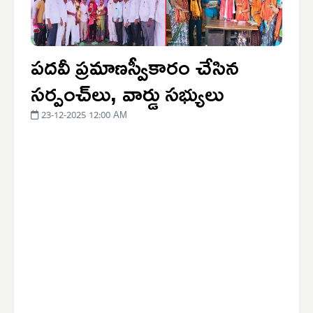
పదవీ ప్రమాణస్వీకారం చేసిన
సర్పంచ్‌లు, వార్డు సభ్యులు
23-12-2025 12:00 AM