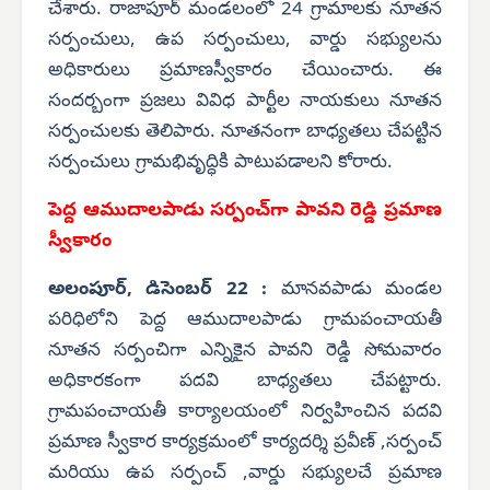
చేశారు. రాజాపూర్ మండలంలో 24 గ్రామాలకు నూతన
సర్పంచులు, ఉప సర్పంచులు, వార్డు సభ్యులను
అధికారులు ప్రమాణస్వీకారం చేయించారు. ఈ
సందర్బంగా ప్రజలు వివిధ పార్టీల నాయకులు నూతన
సర్పంచులకు తెలిపారు. నూతనంగా బాధ్యతలు చేపట్టిన
సర్పంచులు గ్రామభివృద్ధికి పాటుపడాలని కోరారు.
పెద్ద ఆముదాలపాడు సర్పంచ్‌గా పావని రెడ్డి ప్రమాణ
స్వీకారం
అలంపూర్, డిసెంబర్ 22 :
మానవపాడు మండల
పరిధిలోని పెద్ద ఆముదాలపాడు గ్రామపంచాయతీ
నూతన సర్పంచిగా ఎన్నికైన పావని రెడ్డి సోమవారం
అధికారకంగా పదవి బాధ్యతలు చేపట్టారు.
గ్రామపంచాయతీ కార్యాలయంలో నిర్వహించిన పదవి
ప్రమాణ స్వీకార కార్యక్రమంలో కార్యదర్శి ప్రవీణ్ ,సర్పంచ్
మరియు ఉప సర్పంచ్ ,వార్డు సభ్యులచే ప్రమాణ