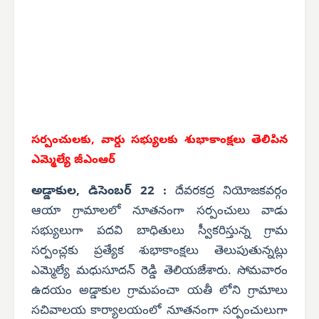
సర్పంచులకు, వార్డు సభ్యులకు
శుభాకాంక్షలు తెలిపిన
ఎమ్మెల్యే జీఎంఆర్
అడ్డాకుల, డిసెంబర్ 22 :
దేవరకద్ర నియోజకవర్గం
ఆయా గ్రామాలలో నూతనంగా సర్పంచులు వాడు
సభ్యులుగా పదవి బాధితులు స్వీకరిస్తున్న గ్రామ
సర్పంచ్లకు ప్రత్యేక శుభాకాంక్షలు తెలుపుతున్నట్లు
ఎమ్మెల్యే మధుసూదన్ రెడ్డి తెలియజేశారు. సోమవారం
ఉదయం అడ్డాకుల గ్రామపంచా యతీ లోని గ్రామాలు
సచివాలయ కార్యాలయంలో నూతనంగా సర్పంచులుగా