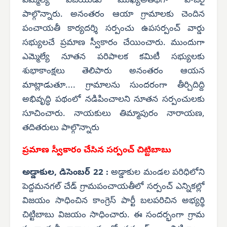
ఎమ్మెల్యే విజయుడు ముఖ్యఅతిథిగా హాజరై
పాల్గొన్నారు. అనంతరం ఆయా గ్రామాలకు చెందిన
పంచాయతీ కార్యదర్శి సర్పంచు ఉపసర్పంచ్ వార్డు
సభ్యులచే ప్రమాణ స్వీకారం చేయించారు. ముందుగా
ఎమ్మెల్యే నూతన పరిపాలక కమిటీ సభ్యులకు
శుభాకాంక్షలు తెలిపారు అనంతరం ఆయన
మాట్లాడుతూ.... గ్రామాలను సుందరంగా తీర్చిదిద్ది
అభివృద్ధి పథంలో నడిపించాలని నూతన సర్పంచులకు
సూచించారు. నాయకులు తిమ్మాపురం నారాయణ,
తదితరులు పాల్గొన్నారు
ప్రమాణ స్వీకారం చేసిన సర్పంచ్ చిట్టిబాబు
అడ్డాకుల, డిసెంబర్ 22 :
అడ్డాకుల మండల పరిధిలోని
పెద్దమనగల్ చేడ్ గ్రామపంచాయతీలో సర్పంచ్ ఎన్నికల్లో
విజయం సాధించిన కాంగ్రెస్ పార్టీ బలపరిచిన అభ్యర్థి
చిట్టిబాబు విజయం సాధించారు. ఈ సందర్భంగా గ్రామ