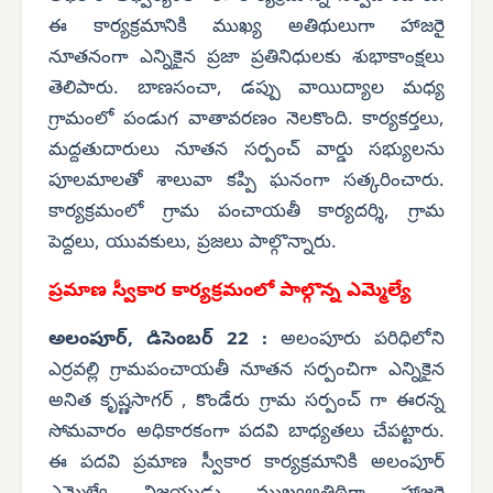
ఈ కార్యక్రమానికి ముఖ్య అతిథులుగా హాజరై
నూతనంగా ఎన్నికైన ప్రజా ప్రతినిధులకు శుభాకాంక్షలు
తెలిపారు. బాణసంచా, డప్పు వాయిద్యాల మధ్య
గ్రామంలో పండుగ వాతావరణం నెలకొంది. కార్యకర్తలు,
మద్దతుదారులు నూతన సర్పంచ్ వార్డు సభ్యులను
పూలమాలతో శాలువా కప్పి ఘనంగా సత్కరించారు.
కార్యక్రమంలో గ్రామ పంచాయతీ కార్యదర్శి, గ్రామ
పెద్దలు, యువకులు, ప్రజలు పాల్గొన్నారు.
ప్రమాణ స్వీకార కార్యక్రమంలో పాల్గొన్న ఎమ్మెల్యే
అలంపూర్, డిసెంబర్ 22 :
అలంపూరు పరిధిలోని
ఎర్రవల్లి గ్రామపంచాయతీ నూతన సర్పంచిగా ఎన్నికైన
అనిత కృష్ణసాగర్ , కొండేరు గ్రామ సర్పంచ్ గా ఈరన్న
సోమవారం అధికారకంగా పదవి బాధ్యతలు చేపట్టారు.
ఈ పదవి ప్రమాణ స్వీకార కార్యక్రమానికి అలంపూర్