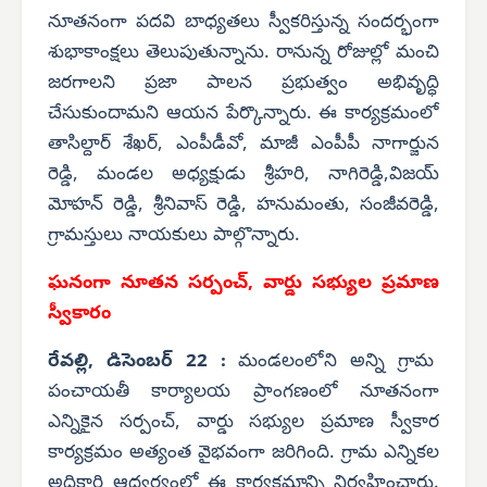
నూతనంగా పదవి బాధ్యతలు స్వీకరిస్తున్న సందర్భంగా
శుభాకాంక్షలు తెలుపుతున్నాను. రానున్న రోజుల్లో మంచి
జరగాలని ప్రజా పాలన ప్రభుత్వం అభివృద్ధి
చేసుకుందామని ఆయన పేర్కొన్నారు. ఈ కార్యక్రమంలో
తాసిల్దార్ శేఖర్, ఎంపీడీవో, మాజీ ఎంపీపీ నాగార్జున
రెడ్డి, మండల అధ్యక్షుడు శ్రీహరి, నాగిరెడ్డి,విజయ్
మోహన్ రెడ్డి, శ్రీనివాస్ రెడ్డి, హనుమంతు, సంజీవరెడ్డి,
గ్రామస్తులు నాయకులు పాల్గొన్నారు.
ఘనంగా నూతన సర్పంచ్, వార్డు సభ్యుల ప్రమాణ
స్వీకారం
రేవల్లి, డిసెంబర్ 22 :
మండలంలోని అన్ని గ్రామ
పంచాయతీ కార్యాలయ ప్రాంగణంలో నూతనంగా
ఎన్నికైన సర్పంచ్, వార్డు సభ్యుల ప్రమాణ స్వీకార
కార్యక్రమం అత్యంత వైభవంగా జరిగింది. గ్రామ ఎన్నికల
అధికారి ఆధ్వర్యంలో ఈ కార్యక్రమాన్ని నిర్వహించారు.