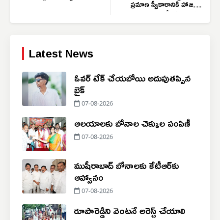
ప్రమాణ స్వీకారానికి హాజరైన
ఎమ్మెల్సీ పోచంపల్లి
Latest News
ఓవర్ టేక్ చేయబోయి అదుపుతప్పిన
బైక్
07-08-2026
ఆలయాలకు బోనాల చెక్కుల పంపిణీ
07-08-2026
ముషీరాబాద్ బోనాలకు కేటీఆర్‌కు
ఆహ్వానం
07-08-2026
రూపారెడ్డిని వెంటనే అరెస్ట్ చేయాలి