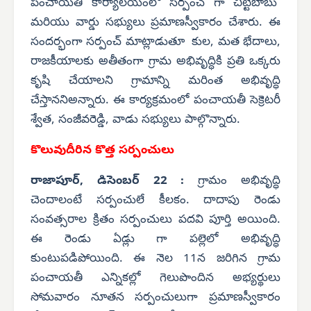
పంచాయతీ కార్యాలయంలో సర్పంచ్ గా చిట్టిబాబు
మరియు వార్డు సభ్యులు ప్రమాణస్వీకారం చేశారు. ఈ
సందర్భంగా సర్పంచ్ మాట్లాడుతూ కుల, మత భేదాలు,
రాజకీయాలకు అతీతంగా గ్రామ అభివృద్ధికి ప్రతి ఒక్కరు
కృషి చేయాలని గ్రామాన్ని మరింత అభివృద్ధి
చేస్తాననిఅన్నారు. ఈ కార్యక్రమంలో పంచాయతీ సెక్రెటరీ
శ్వేత, సంజీవరెడ్డి, వాడు సభ్యులు పాల్గొన్నారు.
కొలువుదీరిన కొత్త సర్పంచులు
రాజాపూర్, డిసెంబర్ 22 :
గ్రామం అభివృద్ధి
చెందాలంటే సర్పంచులే కీలకం. దాదాపు రెండు
సంవత్సరాల క్రితం సర్పంచులు పదవి పూర్తి అయింది.
ఈ రెండు ఏడ్లు గా పల్లెలో అభివృద్ధి
కుంటుపడిపోయింది. ఈ నెల 11న జరిగిన గ్రామ
పంచాయతీ ఎన్నికల్లో గెలుపొందిన అభ్యర్థులు
సోమవారం నూతన సర్పంచులుగా ప్రమాణస్వీకారం