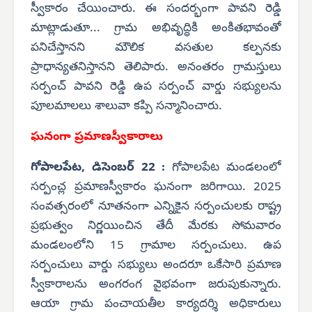
స్వీకారం చేయించారు. ఈ సందర్భంగా పావని రెడ్డి
మాట్లాడుతూ... గ్రామ అభివృద్ధికి అంకితభావంతో
పనిచేస్తానని మౌలిక వసతుల కల్పనకు
ప్రాధాన్యతనిస్తానని తెలిపారు. అనంతరం గ్రామస్తులు
సర్పంచ్ పావని రెడ్డి ఉప సర్పంచ్ వార్డు సభ్యులను
పూలమాలలు శాలువా కప్పి సన్మానించారు.
ఘనంగా ప్రమాణస్వీకారాలు
గోపాలపేట, డిసెంబర్ 22 :
గోపాలపేట మండలంలో
సర్పంచ్ల ప్రమాణస్వీకారం ఘనంగా జరిగాయి. 2025
సంవత్సరంలో నూతనంగా ఎన్నికైన సర్పంచులకు రాష్ట్ర
ప్రభుత్వం నిర్ణయించిన తేదీ మేరకు సోమవారం
మండలంలోని 15 గ్రామాల సర్పంచులు. ఉప
సర్పంచులు వార్డు సభ్యులు అందరూ ఒకేసారి ప్రమాణ
స్వీకారాలను అంగరంగ వైభవంగా జరుపుకున్నారు.
ఆయా గ్రామ పంచాయతీల కార్యదర్శి అధికారులు