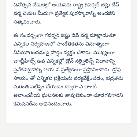
దినోత్సవ వేడుకల్లో ఆయనకు రాష్ట్ర గవర్నర్ జిష్ణు దేవ్
వర్మ చేతుల మీదుగా ప్రత్యేక పురస్కారాన్ని అందజేసి
సత్కరించారు.
ఈ సందర్భంగా గవర్నర్ జిష్ణు దేవ్ వర్మ మాట్లాడుతూ
ఎన్నికల నిర్వహణలో సాంకేతికతను వినూత్నంగా
వినియోగించడంపై హర్షం వ్యక్తం చేశారు. ముఖ్యంగా
జూబ్లీహిల్స్ ఉప ఎన్నికల్లో డ్రోన్ సర్వైలెన్స్ విధానాన్ని
ప్రవేశపెట్టడాన్ని ఆయ న ప్రత్యేకంగా ప్రస్తావించారు. డ్రోన్ల
సాయం తో ఎన్నికల ప్రక్రియను పర్యవేక్షించడం, భద్రతను
మరింత పటిష్టం చేయడం ద్వారా ఎ లాంటి
అవాంఛనీయ ఘటనలకు తావులేకుండా చూడగలిగారని
కమిషనర్‌ను అభినందించారు.