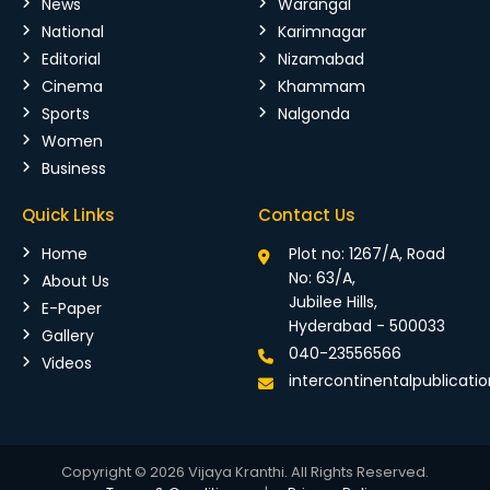
News
Warangal
National
Karimnagar
Editorial
Nizamabad
Cinema
Khammam
Sports
Nalgonda
Women
Business
Quick Links
Contact Us
Home
Plot no: 1267/A, Road
No: 63/A,
About Us
Jubilee Hills,
E-Paper
Hyderabad - 500033
Gallery
040-23556566
Videos
intercontinentalpublicat
Copyright © 2026 Vijaya Kranthi. All Rights Reserved.