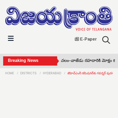
E-Paper
లో వరినాట్లతో నిరసన •
Breaking News
భద్రాచలం–వాజేడు రహదారికి మోక్షం కల్పి
HOME
DISTRICTS
HYDERABAD
జీహెచ్‌ఎంసీ కమిషనర్‌కు గవర్నర్ పురస్కా