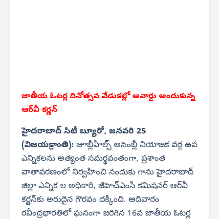
జాతీయ ఓటర్ల దినోత్సవ వేడుకల్లో అవార్డు అందుకున్న
ఆర్‌వీ కర్ణన్
హైదరాబాద్ సిటీ బ్యూరో, జనవరి 25
(విజయక్రాంతి):
జూబ్లీహిల్స్ అసెంబ్లీ నియోజక వర్గ ఉప
ఎన్నికలను అత్యంత సమర్థవంతంగా, ప్రశాంత
వాతావరణంలో నిర్వహించి నందుకు గాను హైదరాబాద్
జిల్లా ఎన్నిక ల అధికారి, జీహెచ్‌ఎంసీ కమిషనర్ ఆర్‌వీ
కర్ణన్‌కు అరుదైన గౌరవం దక్కింది. ఆదివారం
రవీంద్రభారతిలో ఘనంగా జరిగిన 16వ జాతీయ ఓటర్ల