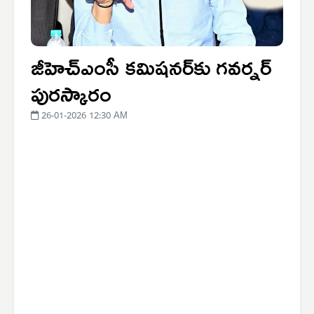
జీహెచ్‌ఎంసీ కమిషనర్‌కు గవర్నర్
పురస్కారం
26-01-2026 12:30 AM