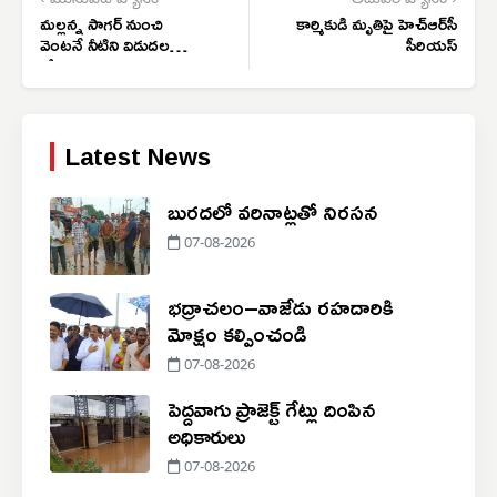
‹ మునుపటి వ్యాసం
తదుపరి వ్యాసం ›
మల్లన్న సాగర్ నుంచి
కార్మికుడి మృతిపై హెచ్‌ఆర్‌సీ
వెంటనే నీటిని విడుదల
సీరియస్
చేయాలి
Latest News
బురదలో వరినాట్లతో నిరసన
07-08-2026
భద్రాచలం–వాజేడు రహదారికి
మోక్షం కల్పించండి
07-08-2026
పెద్దవాగు ప్రాజెక్ట్ గేట్లు దింపిన
అధికారులు
07-08-2026