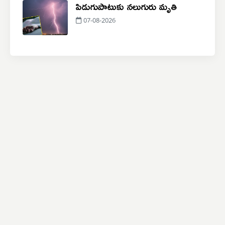
పిడుగుపాటుకు నలుగురు మృతి
07-08-2026