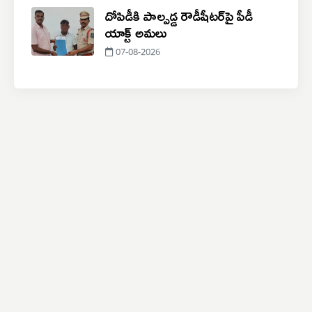
దోపిడీకి పాల్పడ్డ రౌడీషీటర్‌పై పీడీ
యాక్ట్ అమలు
07-08-2026