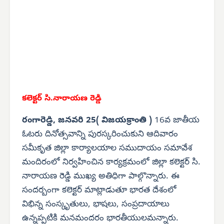
కలెక్టర్ సి.నారాయణ రెడ్డి
రంగారెడ్డి, జనవరి 25( విజయక్రాంతి )
16వ జాతీయ
ఓటరు దినోత్సవాన్ని పురస్కరించుకుని ఆదివారం
సమీకృత జిల్లా కార్యాలయాల సముదాయం సమావేశ
మందిరంలో నిర్వహించిన కార్యక్రమంలో జిల్లా కలెక్టర్ సి.
నారాయణ రెడ్డి ముఖ్య అతిధిగా పాల్గొన్నారు. ఈ
సందర్బంగా కలెక్టర్ మాట్లాడుతూ భారత దేశంలో
విభిన్న సంస్కృతులు, భాషలు, సంప్రదాయాలు
ఉన్నప్పటికి మనమందరం భారతీయులమన్నారు.