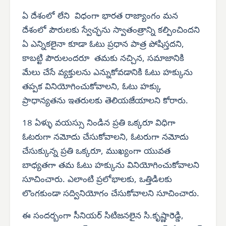
ఏ దేశంలో లేని విధంగా భారత రాజ్యాంగం మన
దేశంలో పౌరులకు స్వేచ్ఛను స్వాతంత్రాన్ని కల్పించిందని
ఏ ఎన్నికలైనా కూడా ఓటు ప్రధాన పాత్ర పోషిస్తదని,
కాబట్టి పౌరులందరూ తమకు నచ్చిన, సమాజానికి
మేలు చేసే వ్యక్తులను ఎన్నుకోవడానికి ఓటు హక్కును
తప్పక వినియోగించుకోవాలని, ఓటు హక్కు
ప్రాధాన్యతను ఇతరులకు తెలియజేయాలని కోరారు.
18 ఏళ్ళు వయస్సు నిండిన ప్రతి ఒక్కరూ విధిగా
ఓటరుగా నమోదు చేసుకోవాలని, ఓటరుగా నమోదు
చేసుక్కున్న ప్రతి ఒక్కరూ, ముఖ్యంగా యువత
బాధ్యతగా తమ ఓటు హక్కును వినియోగించుకోవాలని
సూచించారు. ఎలాంటి ప్రలోభాలకు, ఒత్తిడిలకు
లొంగకుండా సద్వినియోగం చేసుకోవాలని సూచించారు.
ఈ సందర్బంగా సీనియర్ సిటిజనలైన సి.కృష్ణారెడ్డి,