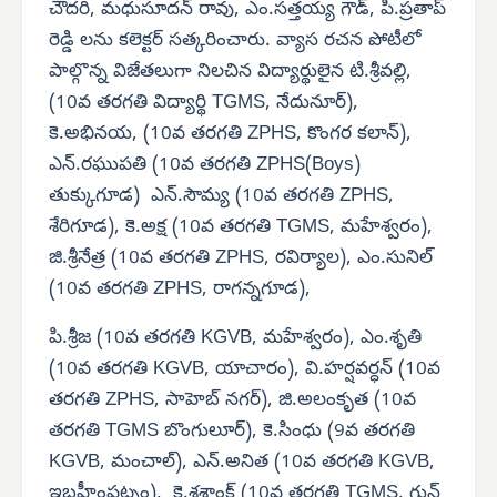
చౌదరి, మధుసూదన్ రావు, ఎం.సత్తయ్య గౌడ్, పి.ప్రతాప్
రెడ్డి లను కలెక్టర్ సత్కరించారు. వ్యాస రచన పోటీలో
పాల్గొన్న విజేతలుగా నిలచిన విద్యార్థులైన టి.శ్రీవల్లి,
(10వ తరగతి విద్యార్థి TGMS, నేదునూర్),
కె.అభినయ, (10వ తరగతి ZPHS, కొంగర కలాన్),
ఎన్.రఘుపతి (10వ తరగతి ZPHS(Boys)
తుక్కుగూడ) ఎన్.సౌమ్య (10వ తరగతి ZPHS,
శేరిగూడ), కె.అక్ష (10వ తరగతి TGMS, మహేశ్వరం),
జి.శ్రీనేత్ర (10వ తరగతి ZPHS, రవిర్యాల), ఎం.సునిల్
(10వ తరగతి ZPHS, రాగన్నగూడ),
పి.శ్రీజ (10వ తరగతి KGVB, మహేశ్వరం), ఎం.శృతి
(10వ తరగతి KGVB, యాచారం), వి.హర్షవర్ధన్ (10వ
తరగతి ZPHS, సాహెబ్ నగర్), జి.అలంకృత (10వ
తరగతి TGMS బొంగులూర్), కె.సింధు (9వ తరగతి
KGVB, మంచాల్), ఎన్.అనిత (10వ తరగతి KGVB,
ఇబ్రహీంపట్నం), కె.శశాంక్ (10వ తరగతి TGMS, గున్