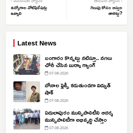
‹ మునుపటి వ్యాసం
తదుపరి వ్యాసం ›
ఉద్యోగాల నోటిఫికేషన్లు
గెలుపు కోసం ఆస్తుల
ఇవ్వాలి
తాకట్టు?
Latest News
బంగారం కొన్నట్టు నటిస్తూ.. నగలు
చోరీ చేసిన బుర్కా గ్యాంగ్
07-08-2026
బోనాల ఫ్లెక్సీ కడుతుండగా విద్యుత్
షాక్
07-08-2026
ఏదులాపురం మున్సిపాలిటీని ఆదర్శ
మున్సిపాలిటీగా అభివృద్ధి చేస్తాం
07-08-2026