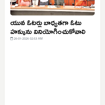
యువ ఓటర్లు బాధ్యతగా ఓటు
హక్కును వినియోగించుకోవాలి
26-01-2026 02:53 AM