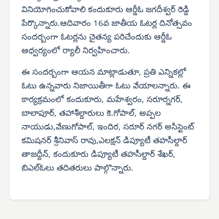
వినియోగించుకోవాలి కందుకూరు ఆర్డీఓ జగదీశ్వర్ రెడ్ది
పేర్కొన్నారు.ఆదివారం 16వ జాతీయ ఓటర్ల దినోత్సవం
సందర్బంగా ఓటర్లను చైతన్య పరిచేందుకు ఆర్డీఓ
ఆధ్వర్యంలో ర్యాలీ నిర్వహించారు.
ఈ సందర్బంగా ఆయన మాట్లాడుతూ, ప్రతి ఎన్నికల్లో
ఓటు ఉన్నవారు నిజాయితీగా ఓటు వేయాలన్నారు. ఈ
కార్యక్రమంలో కందుకూరు, మహేశ్వరం, సరూర్నగర్,
బాలాపూర్, తహాశీల్దారులు కె.గోపాల్, అప్పల
నాయుడు,వేణుగోపాల్, ఇందిర, సరూర్ నగర్ అసిస్టెంట్
కమిషనర్ శ్రీనివాస్ రావు,ఎలక్షన్ డిప్యూటీ తహసీల్దార్
తాజద్దీన్, కందుకూరు డిప్యూటీ తహసీల్దార్ శేఖర్,
బిఎల్‌ఓలు తదితరులు పాల్గొన్నారు.