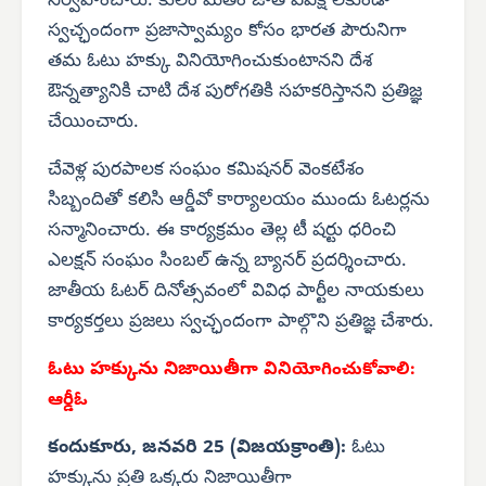
నిర్వహించారు. కులం మతం జాతి వివక్ష లేకుండా
స్వచ్ఛందంగా ప్రజాస్వామ్యం కోసం భారత పౌరునిగా
తమ ఓటు హక్కు వినియోగించుకుంటానని దేశ
ఔన్నత్యానికి చాటి దేశ పురోగతికి సహకరిస్తానని ప్రతిజ్ఞ
చేయించారు.
చేవెళ్ల పురపాలక సంఘం కమిషనర్ వెంకటేశం
సిబ్బందితో కలిసి ఆర్డీవో కార్యాలయం ముందు ఓటర్లను
సన్మానించారు. ఈ కార్యక్రమం తెల్ల టీ షర్టు ధరించి
ఎలక్షన్ సంఘం సింబల్ ఉన్న బ్యానర్ ప్రదర్శించారు.
జాతీయ ఓటర్ దినోత్సవంలో వివిధ పార్టీల నాయకులు
కార్యకర్తలు ప్రజలు స్వచ్ఛందంగా పాల్గొని ప్రతిజ్ఞ చేశారు.
ఓటు హక్కును నిజాయితీగా
వినియోగించుకోవాలి:
ఆర్డీఓ
కందుకూరు, జనవరి 25 (విజయక్రాంతి):
ఓటు
హక్కును ప్రతి ఒక్కరు నిజాయితీగా