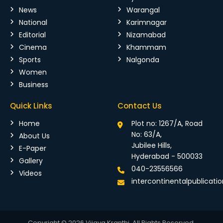
News
Warangal
National
Karimnagar
Editorial
Nizamabad
Cinema
Khammam
Sports
Nalgonda
Women
Business
Quick Links
Contact Us
Home
Plot no: 1267/A, Road
No: 63/A,
About Us
Jubilee Hills,
E-Paper
Hyderabad - 500033
Gallery
040-23556566
Videos
intercontinentalpublicat
Copyright © 2026 Vijaya Kranthi. All Rights Reserved.