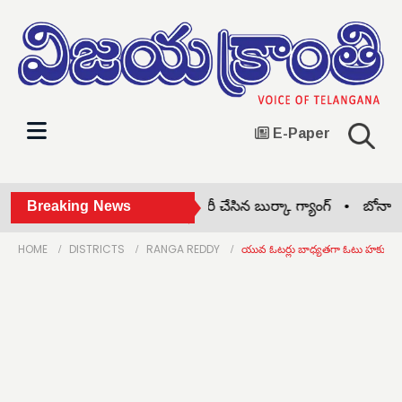
E-Paper
ం కొన్నట్టు నటిస్తూ.. నగలు చోరీ చేసిన బుర్కా గ్యాంగ్ •
Breaking News
బోనాల ఫ్లెక్స
HOME
DISTRICTS
RANGA REDDY
యువ ఓటర్లు బాధ్యతగా ఓటు హక్కును 