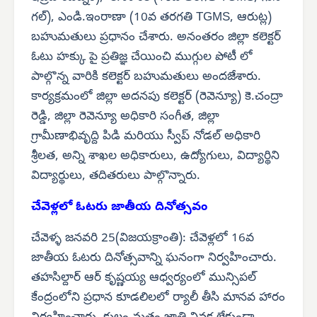
గల్), ఎండి.ఇంరాణా (10వ తరగతి TGMS, ఆరుట్ల)
బహుమతులు ప్రధానం చేశారు. అనంతరం జిల్లా కలెక్టర్
ఓటు హక్కు పై ప్రతిజ్ఞ చేయించి ముగ్గుల పోటీ లో
పాల్గొన్న వారికి కలెక్టర్ బహుమతులు అందజేశారు.
కార్యక్రమంలో జిల్లా అదనపు కలెక్టర్ (రెవెన్యూ) కె.చంద్రా
రెడ్డి, జిల్లా రెవెన్యూ అధికారి సంగీత, జిల్లా
గ్రామీణాభివృద్ది పిడి మరియు స్వీప్ నోడల్ అధికారి
శ్రీలత, అన్ని శాఖల అధికారులు, ఉద్యోగులు, విద్యార్థిని
విద్యార్థులు, తదితరులు పాల్గొన్నారు.
చేవెళ్లలో ఓటరు జాతీయ దినోత్సవం
చేవెళ్ళ జనవరి 25(విజయక్రాంతి): చేవెళ్లలో 16వ
జాతీయ ఓటరు దినోత్సవాన్ని ఘనంగా నిర్వహించారు.
తహసిల్దార్ ఆర్ కృష్ణయ్య ఆధ్వర్యంలో మున్సిపల్
కేంద్రంలోని ప్రధాన కూడలిలలో ర్యాలీ తీసి మానవ హారం